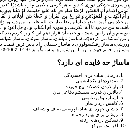
هر سردی خ
أَمَرَنِی الإمام أَبُو الْحَسَنِ الرِّضَا صلوات الله علیه فَعَمِلْتُ لَهُ دُهْناً فِیهِ مِسْکٌ
وَ أُمَّ الْکِتَابِ وَ الْمُعَوِّذَتَیْنِ وَ قَوَارِعَ مِنَ الْقُرْآنِ وَ أَجْعَلَهُ بَیْنَ الْغِلَافِ وَ الْقَارُ
بن خلاد می گوید: حضرت امام رضا صلوات الله علیه به من دستور داد 
باشد،به من فرمود تا آیة الکرسى و سوره ام الکتاب و دو قل اعوذ و
بنویسم و آن را بین شیشه و جعبه آن قرار دهم،این کار را کردم بع
و من تماشا می کردم(12).ماساژ تایلندی،ماساژ سوئدی،
ورزشی،ماساژ رفلکسولوژی یا ماساژ صندلی را با پایین ترین قیمت در
ماساژور خانم جهت رزرو با این شماره تماس بگیرید.09106210197-خانم دکتر دمیرچی
ماساژ چه فایده ای دارد؟
درمانی ساده برای افسردگی
ضددردهای یکجانشینی
باز کردن عضلات پیچ خورده
بالابردن قدرت سیستم دفاعی بدن
استامینوفن طبیعی
کاهش درد زایمان
داشتن چهره ای شاد با پوستی صاف و شفاف
روشی برای بهبود زخم ها
تسکین دردهای زنانه
افزایش تمرکز