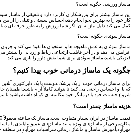
ماساژ ورزشی چگونه است؟
این ماساژ بیشتر برای ورزشکاران کاربرد دارد و تلفیقی از ماساز س
کار خود را به بهترین نحو انجام دهد،احساس سستی و تنبلی را از بی
کمک می کند.دلیل نیاز به آن: اگر شما ورزش را به طور حرفه ای دن
ماساژ سوئدی چگونه است؟
ماساژ سوئدی به عمق ماهیچه ها و استخوان ها نفوذ می کند و جریان 
افزایش می دهد و در آخر قابلیت ارتجاعی رباط و زرد پی را بیشتر 
فیزیکی باشید،ماساژ سوئدی برای شما نقش دارو را بازی می کند.
چگونه یک ماساژ درمانی خوب پیدا کنیم؟
برای ماساژ درمانی خوب از یک پزشک،دوست یا یک دایرکتوری آنلاین در
که با او احساس راحتی می کنید تا بتوانید کاملاً آرام باشید.اطمینا
شروع جلسات خود با درمانگر خود مکالمه ای کوتاه داشته باشید تا بتوا
هزینه ماساژ چقدر است؟
قیمت ماساژ در ایران بسیار متفاوت است.ماساژ یک ساعته معمولاً 150 تا 400 هزار تومان است.
مکان،برخی از ماساژهای ویژه مانند ماساژهای عمیق،تایلندی یا ماسا
مهرآباد,آموزش ماساژ و ماشاژ درمانی سرآسیاب مهرآباد در منطقه خود 