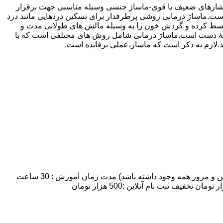
 فشارهای ضعیف یا قوی-ماساژ جنسی وسیله مناسبی جهت برقرار
ماساژ درمانی روشی پرطرفدار برای تسکین دردهایی مانند درد
 منبسط کرده و گردش خون را به وسیله مالش های طولانی مدت و
ه وسیلۀ دست است.ماساژ درمانی شامل روش های مختلفی است که با
ند.لازم به ذکر است که ماساژ،عملی پرفایده است.
مدت زمان و شهریه دوره آموزش ماساژ :تعداد روزهای کلاس: 7 روز:تعداد شرکت کنندگان: 8 نفر نهایتا (به علت اینکه زمان کافی برای تمرین و مرور همه وجود داشته باشد) مدت زمان آموزش : 30 ساعت