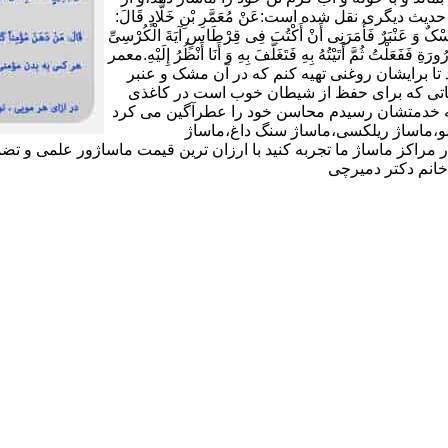
شکی دوری کند و به هر گرمی ملایمی ملزم باشد(11).در حدیث دیگری نقل شده است:عَنْ مُعَمَّرِ بْنِ خَلَّادٍ قَالَ:
 وَ عَنْبَرٌ فَأَمَرَنِی أَنْ أَکْتُبَ فِی قِرْطَاسٍ آیَةَ الْکُرْسِیِّ
ورَةِ فَفَعَلْتُ ثُمَّ أَتَیْتُهُ بِهِ فَتَغَلَّفَ بِهِ وَ أَنَا أَنْظُرُ إِلَیْهِ.معمر
تا برایشان روغنى تهیه کنم که در آن مشک و عنبر
 آیاتى که براى حفظ از شیطان خوب است در کاغذى
د که خدمتشان رسیدم محاسن خود را عطرآگین می کرد
ماساژ شیاتسو،ماساژ ریلکسی،ماساژ سنگ داغ،ماساژ
 مراکز ماساژ ما تجربه کنید با ارزان ترین قیمت ماساژور علمی و تض