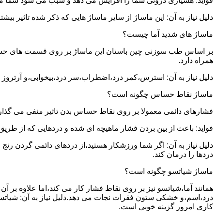
فواید: هشیاری درونی شما را افزایش می دهد و سبب می شود شما مشک
دلیل نیاز به آن: این ماساژ از سایر ماساژ هایی که ذکر شده تاثیر بی
ماساژ های شدید آما چیست؟
بر اساس طب سوزنی چین باستان این ماساژ بر روی قسمت های حساس بدن
همراه دارد.
دلیل نیاز به آن: استرس،کمر درد،اضطراب،سر درد،بیخوابی،و آرتروز ت
ماساژ نقاط حساس چگونه است؟
فشارهای دائمی معمولا بر روی نقاط حساس بدن تاثیر منفی می گذارن
فواید: باعث از بین بردن فشار ماهیچه ای شده و دردهایی که از طری
دلیل نیاز به آن: اگر شما ورزشکار هستید،از دردهای دائمی گردن رن
دردها را درمان کند.
ماساژ شیاتسو چگونه است؟
همانند آما،شیاتسو نیز بر روی نقاط فشار کار می کند،اما علاوه بر
درد،اسم،و خشکی ستون فقرات نجات می دهد.دلیل نیاز به آن: شیاتسو
کاری امروز گزینه خوبی است.