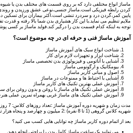
ماساژ انواع مختلفی دارد که بر روی قسمت های مختلف بدن یا شیوه
کردن رابطه فیزیکی است.ماساژ جنسی،نوعی عشق ورزیدن و روندی 
پایین کمر،گردن درد و سردرد تنشی است.اکثر بیماران برای تسکین د
ملایم تنظیم می نماید.با این کار هشیاری بدن شما بالا رفته و قدر
توجه به اینکه کدام قسمت بدن را درگیر کند.فواید ماساژ بر کسی پوش
آموزش ماساژ فنی و حرفه ای در چه موضوع است؟
شناخت انواع سبک های آموزش ماساژ
شناخت ابزار و تجهیزات لازم برای کار
آشنایی با آناتومی و فیزیولوژی بدن تخصصی ماساژ
بیومکانیک و ارگونومی ماساژ
اصول و مبانی کاربر ماساژ
آشنایی با احتیاط ها و ممنوعات در ماساژ
آموزش عملی بهترین تکنیک های کاربر ماساژ
آموزش عملی تکنیک های ماساژ با روغن و بدون روغن برای سر
آموزش عملی تکنیک های ماساژ غربی بهمراه تمرین عملی هنرج
شهریه کلاس گروهی (1 تا 8 نفره) :2 میلیون و چهارصد و پنجاه هزار تومان شهریه کلاس خصوصی (1 یا 2 نفره):دو میلیون و نهصد و پنجاه هزار تومان تخفیف ثبت نام آنلاین :500 هزار تومان
بعد از اتمام دوره کاربر ماساژ چه توانایی هایی کسب می کنید؟
می توانید یک ساعت ماساژ کامل بدن را براحتی انجام دهید.