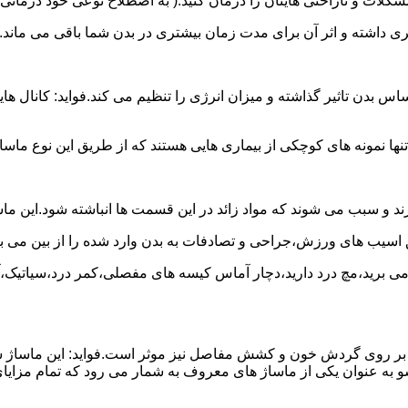
لات و ناراحتی هایتان را درمان کنید.( به اصطلاح نوعی خود درمانی
شتری داشته و اثر آن برای مدت زمان بیشتری در بدن شما باقی می ماند.
 تاثیر گذاشته و میزان انرژی را تنظیم می کند.فواید: کانال هایی 
نها نمونه های کوچکی از بیماری هایی هستند که از طریق این نوع ماسا
د و سبب می شوند که مواد زائد در این قسمت ها انباشته شود.این ما
ق اسیب های ورزش،جراحی و تصادفات به بدن وارد شده را از بین می بر
ج می برید،مچ درد دارید،دچار آماس کیسه های مفصلی،کمر درد،سیاتیک،
 آن بر روی گردش خون و کشش مفاصل نیز موثر است.فواید: این ماساژ 
 به عنوان یکی از ماساژ های معروف به شمار می رود که تمام مزایای 