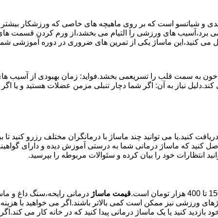
وئدی و شیاتسو است که بر روی ماهیچه های خاصی که ورزشکار بیشتر از
ن می برد،آسیب های ورزشی را التیام می بخشد،از ورم کردن قسمت های 
بال می کنید،این ماساژ یکی از تمرین های ضروری در دوره آموزشی ش
خون به سمت قلب را تسریعمی بخشد.فواید: زمان بهبودی از آسیب های و
می کند.دلیل نیاز به آن: اگر شما دچار تنبلی مزمن عضلات هستید و 
یافت کنید.یا می توانید چند ماساژ با درمانگران مختلف رزرو کنید تا 
ن حاصل کنید که ماساژ درمانی شما به درستی آموزش دیده و دارای گواه
نید انتظارات خود را بیان کرده و سئوالات مربوطه را بپرسید.
قیمت ماساژ
درمانی رایحه،سنگ داغ و ماسا
ژهای ورزشی نیز ممکن است کمی بالاتر باشند.اگر می خواهید با هزینه
بازدید کنید یا یک ماساژ درمانی پیدا کنید که در خانه کار می کند.اگ