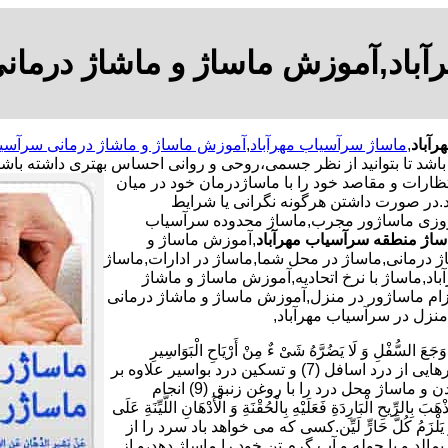
باد,آموزش ماساژ و ماشاژ درمان
آباد
,
ماساژ سرآسیاب مهرآباد
,
آموزش ماساژ و ماشاژ درمانی سرآسیا
د تا بتوانید از نظر جسمی،روحی و روانی احساس بهتری داشته باشی
انتظارات و مقاصد خود را با ماساژدرمان خود در میان
ید.در صورت داشتن هرگونه نگرانی یا شرایط
ه روزی ماساژور مجرب,ماساژ محدوده سرآسیاب
اژ منطقه سرآسیاب مهرآباد
,آموزش ماساژ و
 درمانی,ماساژ در محل شما,ماساژ در ادارات,ماساژ
اد,ماساژ با نرخ اتحادیه,آموزش ماساژ و ماشاژ
زام ماساژور در منزل,آموزش ماساژ و ماشاژ درمانی
نزل در سرآسیاب مهرآباد,
ْلِ وَ لَا یَضُرَّهُ شَیْ ءٌ مِنْ أَرْیَاحِ الْبَوَاسِیرِ
فَلْیَأْکُلْ سَبْعَ تَمَرَاتٍ هَیْرُونٍ بِسَمْنِ بَقَرٍ وَ یَدَّهِنْ أُنْثَیَیْهِ بِزِئْبَقٍ خَالِص.برای رهایی از درد اسافل (7) و تسکین درد بواسیر علاوه بر
خوردن هر شب هفت دانه خرمای برنیک (8) با کمی کره گاو،چرب کردن و ماساژ محل درد را با روغن زنبق (9) انجام
بَارِدَةِ فَعَلَیْهِ بِالْحُقْنَةِ وَ الْأَدْهَانِ اللَّیِّنَةِ عَلَى
دٍ یَابِسٍ وَ یَلْزَمُ کُلَّ حَارٍّ لَیِّن.کسی که می خواهد باد سرد را از
10) و بر بدن خود روغن نرم بمالد و با حوله و آب گرم تن خود را ماساژ دهد،و از