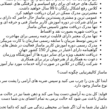
تکنیک های حرفه ای برای رفع اسپاسم و گرفتگی های عضلانی ر
کلاس رفع اشکال رایگان تا 99 سال خواهید داشت.
معتبرترین مدرک ممکن در ایران دریافت خواهید کرد.
عمومی ترین و مشتری پسندترین ماساژ حال حاضر که دارای بازار
مزایای شرکت در دوره آموزش کاربر ماساژ فنی و حرفه ای 
تنها مدرک دریافت مجوز تاسیس سالن ماساژ
پرداخت شهریه بصورت نقد و اقساط
تنها مدرک معتبر دارای قابلیت ترجمه رسمی برای مهاجرت
تدریس توسط مربیان با سابقه رسمی سازمان با کارت مربیگری
مدرک رسمی دوره آموزش کاربر ماساژ فعالیت در شغل های 
گواهینامه دارای اعتبار در بیش از 150 کشور جهان
دریافت تخفیف ویژه برای سایر دوره ها از آموزشگاه ورزمان
دعوت به همکاری از هنرجویان برتر برای همکاری
شرکت رایگان در کلاس در صورت ارائه خدمات مورد نیاز آموز
ماساژ کالیفرنیایی چگونه است؟
ابتدا کل بدن را چرب می کنید و سپس ضربه های آرامی را پشت سر هم 
نوع ماساژ وجود دارد.
فواید: کل بدن به آرامش دست پیدا می کند و ذهن شما نیز در حالت م
ماساژ باعث می شود که حالت نرمی به تمام اعضای بدن شما دست ب
دلیل نیاز شما به آن: اگر شما در محیطی زندگی می کنید که دائما تحت 