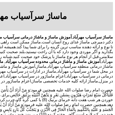
ماساژ سرآسیاب مهرآ
ماساژ سرآسیاب مهرآباد
,
آموزش ماساژ و ماشاژ درمانی سرآسیاب مهر
دکتر دمیرچی ماساژ غذای روح انسان است.ماساژ ممکن است راهی باش
تا نوع و ارائه دهنده مناسب ترین گزینه را برای شما پیدا کند.همیشه 
بگذارید و اگر موردی وجود دارد که با آن راحت نیستید،بلند صحبت کن
سلامتی،قبل از انجام هر نوع ماساژ با پزشک خود صحبت کنید.شبان
مهرآباد,
آموزش ماساژ و ماشاژ درمانی محدوده سرآسیاب مهرآباد
,
ماس
ماشاژ درمانی منطقه سرآسیاب مهرآباد,ماساژ,آموزش ماساژ و ماشاژ
در محل شما در سرآسیاب مهرآباد,ماساژ در ادارات در سرآسیاب مهرآب
درمانی در سرآسیاب مهرآباد,اعزام ماساژور در سرآسیاب مهرآباد,اع
در منزل,ماساژ ارائه کلیه خدمات تخصصی ماساژ,اعزام ماساژور در م
حضرت امام رضا صلوات الله علیه همچنین فرمود:وَ مَنْ أَرَادَ أَنْ یَأْمَنَ وَجَعَ السُّف
دهد.همچنین حضرت امام رضا صلوات الله علیه فرمود:وَ مَنْ أَرَادَ أَنْ یَذْهَبَ بِالرِّیحِ الْ
الْجَسَدِ وَ عَلَیْهِ بِالتَّکْمِیدِ بِالْمَاءِ الْحَارِّ فِی الْأَبْزَنِ وَ یَتَجَنَّبُ کُلَّ بَارِ
خود دور کند لازم است گاهی حقنه کرده (