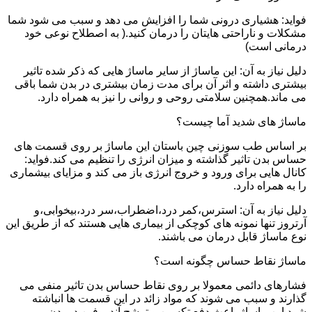
فواید: هشیاری درونی شما را افزایش می دهد و سبب می شود شما
مشکلات و ناراحتی هایتان را درمان کنید.( به اصطلاح نوعی خود
درمانی است)
دلیل نیاز به آن: این ماساژ از سایر ماساژ هایی که ذکر شده تاثیر
بیشتری داشته و اثر آن برای مدت زمان بیشتری در بدن شما باقی
می ماند.همچنین سلامتی روحی و روانی را نیز به همراه دارد.
ماساژ های شدید آما چیست؟
بر اساس طب سوزنی چین باستان این ماساژ بر روی قسمت های
حساس بدن تاثیر گذاشته و میزان انرژی را تنظیم می کند.فواید:
کانال هایی برای ورود و خروج انرژی باز می کند و مزایای بیشماری
را به همراه دارد.
دلیل نیاز به آن: استرس،کمر درد،اضطراب،سر درد،بیخوابی،و
آرتروز تنها نمونه های کوچکی از بیماری هایی هستند که از طریق این
نوع ماساژ قابل درمان می باشند.
ماساژ نقاط حساس چگونه است؟
فشارهای دائمی معمولا بر روی نقاط حساس بدن تاثیر منفی می
گذارند و سبب می شوند که مواد زائد در این قسمت ها انباشته
شود.این ماساژ باعث دفع تکسین و ترشح آندروفین در بدن می