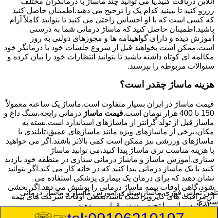
آنلاین دریافت کنید.یا می توانید چند ماساژ با درمانگران مختلف
رزرو کنید تا ببینید کدام یک را ترجیح می دهید.اطمینان حاصل کنید
که کسی است که با او احساس راحتی می کنید تا بتوانید کاملاً آرام
باشید.اطمینان حاصل کنید که ماساژ درمانی شما به درستی
آموزش دیده و دارای گواهینامه ها و مجوزهای دولتی به روز
است.ممکن است بخواهید قبل از شروع جلسات خود با درمانگر خود
مکالمه ای کوتاه داشته باشید تا بتوانید انتظارات خود را بیان کرده و
سئوالات مربوطه را بپرسید.
هزینه ماساژ چقدر است؟
قیمت ماساژ در ایران بسیار متفاوت است.ماساژ یک ساعته معمولاً
150 تا 400 هزار تومان است.
قیمت ماساژ
درمانی رایحه،سنگ داغ و
ماساژ قبل از تولد گرانتر از ماساژهای استاندارد است.بسته به
مکان،برخی از ماساژهای ویژه مانند ماساژهای عمیق،تایلندی یا
ماساژهای ورزشی نیز ممکن است کمی بالاتر باشند.اگر می خواهید
با هزینه مناسب تری ماساژ پیدا کنید،می توانید ماساژ
ستاری,آموزش ماساژ و ماشاژ درمانی ستاری در منطقه خود بازدید
کنید یا یک ماساژ درمانی پیدا کنید که در خانه کار می کند.اگر بتوانید
نشان دهید که برای درمان یک بیماری پزشکی استفاده می
شود،گاهی اوقات بیمه ماساژ درمانی را پوشش می دهد.اگر بخشی
تلفن تماس فوری
ماساژ ستاری,آموزش ماساژ و ماشاژ درمانی
از مراقبت های کایروپراکتیک باشد،بعضی اوقات شرکت های بیمه
ستاری
ماساژ درمانی را تحت پوشش قرار می دهند.