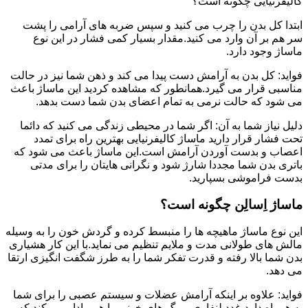
کالیفرنیایی چگونه است؟
ابتدا کل بدن را چرب می کنید و سپس ضربه های آرامی را پشت
سر هم بر آن وارد می کنید.مقدار بسیار کمی فشار در این نوع
ماساژ وجود دارد.
فواید: کل بدن به آرامش دست پیدا می کند و ذهن شما نیز در حالت
مناسبی قرار می گیرد.همانطور که مشاهده کردید این ماساژ باعث
می شود که حالت نرمی به تمام اعضای بدن شما دست بدهد.
دلیل نیاز شما به آن: اگر شما در محیطی زندگی می کنید که دائما
تحت فشار قرار دارید ماساژ کالیفرنیایی بهترین راه برای تمدد
اعصاب و بدست آوردن آرامش است.این ماساژ باعث می شود که
باتری بدن شما مجددا شارژ شود و نگرانی هایتان را برای مدتی
بدست فراموشی بسپارید.
ماساژ اِسالِن چگونه است؟
این نوع ماساژ ماهیچه ها را منبسط کرده و گردش خون را به وسیله
مالش های طولانی مدت و ملایم تنظیم می نماید.با این کار هشیاری
بدن شما بالا رفته و قدرت تفکر شما را به طرز شگفت انگیزی ارتقا
می دهد.
فواید: علاوه بر اینکه آرامش عضلات و سیستم عصبی را برای شما
به همراه دارد،غدد لنفاوی و رگ های خونی را هم وادار می کند که