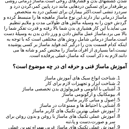
شدن کششهای بدن و فشارهای روحی است.ماساژ درمانی روشی
پرطرفدار برای تسکین دردهایی مانند درد پایین کمر،گردن درد و
سردرد تنشی است.اکثر بیماران برای تسکین درد به متخصص
ماساژ درمانی نیاز دارند.این نوع ماساژ ماهیچه ها را منبسط کرده و
گردش خون را به وسیله مالش های طولانی مدت و ملایم تنظیم
می نماید.با این کار هشیاری بدن شما بالا رفته و قدرت تفکر شما را
بالا می برد.ماساژ عمل مالش دادن و ورز دادن بدن به وسیلۀ دست
است.ماساژ درمانی شامل روش های مختلفی است که با توجه به
اینکه کدام قسمت بدن را درگیر کند.فواید ماساژ بر کسی پوشیده
نیست.اما بسیاری از افراد،ماساژ را مختص کمر و شانه ها می
دانند.لازم به ذکر است که ماساژ،عملی پرفایده است.
آموزش ماساژ فنی و حرفه ای در چه موضوع است؟
شناخت انواع سبک های آموزش ماساژ
شناخت ابزار و تجهیزات لازم برای کار
آشنایی با آناتومی و فیزیولوژی بدن تخصصی ماساژ
بیومکانیک و ارگونومی ماساژ
اصول و مبانی کاربر ماساژ
آشنایی با احتیاط ها و ممنوعات در ماساژ
آموزش عملی بهترین تکنیک های کاربر ماساژ
آموزش عملی تکنیک های ماساژ با روغن و بدون روغن برای
سر و صورت،دست و پا،تنه
آموزش عملی تکنیک های ماساژ غربی بهمراه تمرین عملی