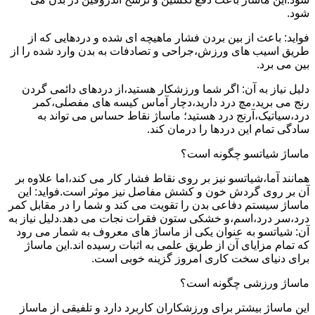
شود.
فواید: باعث از بین بردن فشار ماهیچه ای شده و دردهایی که از
طریق اسیب های ورزش،جراحی و تصادفات به بدن وارد شده را از
بین می برد.
دلیل نیاز به آن: اگر شما ورزشکار هستید،از دردهای دائمی گردن
رنج می برید،مچ درد دارید،دچار آماس کیسه های مفصلی،کمر
درد،سیاتیک،آرنج درد هستید؛ ماساژ نقاط حساس می تواند به
سادگی تمام این دردها را درمان کند.
ماساژ شیاتسو چگونه است؟
همانند آما،شیاتسو نیز بر روی نقاط فشار کار می کند،اما علاوه بر
آن بر روی گردش خون و کشش مفاصل نیز موثر است.فواید: این
ماساژ سیستم دفاعی بدن را تقویت می کند و شما را در مقابل کمر
درد،سر درد،اسم،و خشکی ستون فقرات نجات می دهد.دلیل نیاز به
آن: شیاتسو به عنوان یکی از ماساژ های معروف به شمار می رود
که تمام مزایای آن از طریق علمی به اثبات رسیده اند.این ماساژ
برای دنیای سخت کاری امروز گزینه خوبی است.
ماساژ ورزشی چگونه است؟
این ماساژ بیشتر برای ورزشکاران کاربرد دارد و تلفیقی از ماساز