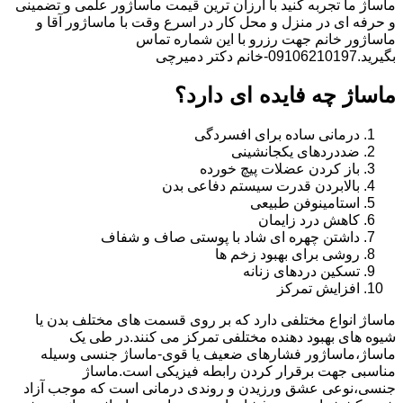
ماساژ ما تجربه کنید با ارزان ترین قیمت ماساژور علمی و تضمینی
و حرفه ای در منزل و محل کار در اسرع وقت با ماساژور آقا و
ماساژور خانم جهت رزرو با این شماره تماس
بگیرید.09106210197-خانم دکتر دمیرچی
ماساژ چه فایده ای دارد؟
درمانی ساده برای افسردگی
ضددردهای یکجانشینی
باز کردن عضلات پیچ خورده
بالابردن قدرت سیستم دفاعی بدن
استامینوفن طبیعی
کاهش درد زایمان
داشتن چهره ای شاد با پوستی صاف و شفاف
روشی برای بهبود زخم ها
تسکین دردهای زنانه
افزایش تمرکز
ماساژ انواع مختلفی دارد که بر روی قسمت های مختلف بدن یا
شیوه های بهبود دهنده مختلفی تمرکز می کنند.در طی یک
ماساژ،ماساژور فشارهای ضعیف یا قوی-ماساژ جنسی وسیله
مناسبی جهت برقرار کردن رابطه فیزیکی است.ماساژ
جنسی،نوعی عشق ورزیدن و روندی درمانی است که موجب آزاد