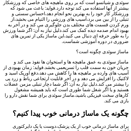
سوئدی و شیاتسو است که بر روی ماهیچه های خاصی که ورزشکار
بیشتر از آنها استفاده می کند توجه دارد.فواید: باعث می شود که
ورزشکار کار خود را به بهترین نحو انجام دهد،احساس سستی و
تنبلی را از بین می برد،آسیب های ورزشی را التیام می بخشد،از
ورم کردن قسمت های مختلف بدن جلوگیری می کند و در آخر به
بهبود اندام صدمه دیده کمک می کند.دلیل نیاز به آن: اگر شما ورزش
را به طور حرفه ای دنبال می کنید،این ماساژ یکی از تمرین های
ضروری در دوره آموزشی شماست.
ماساژ سوئدی چگونه است؟
ماساژ سوئدی به عمق ماهیچه ها و استخوان ها نفوذ می کند و
جریان خون به سمت قلب را تسریعمی بخشد.فواید: زمان بهبودی از
آسیب های وارده بر ماهیچه ها را کاهش می دهد،دفع اوریک اسید و
لاکتیک را افزایش می دهد و در آخر قابلیت ارتجاعی رباط و زرد پی
را بیشتر می کند.دلیل نیاز به آن: اگر شما دچار تنبلی مزمن عضلات
هستید و یا اگر شغل شما طوری است که باید همیشه مشغول
کارهای سخت فیزیکی باشید،ماساژ سوئدی برای شما نقش دارو را
بازی می کند.
چگونه یک ماساژ درمانی خوب پیدا کنیم؟
برای ماساژ درمانی خوب از یک پزشک،دوست یا یک دایرکتوری