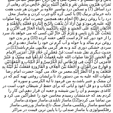
تَمَرَاتٍ هَیْرُونٍ بِسَمْنِ بَقَرٍ وَ یَدَّهِنْ أُنْثَیَیْهِ بِزِئْبَقٍ خَالِص.برای رهایی از
درد اسافل (7) و تسکین درد بواسیر علاوه بر خوردن هر شب هفت
دانه خرمای برنیک (8) با کمی کره گاو،چرب کردن و ماساژ محل
درد را با روغن زنبق (9) انجام دهد.همچنین حضرت امام رضا صلوات
الله علیه فرمود:وَ مَنْ أَرَادَ أَنْ یَذْهَبَ بِالرِّیحِ الْبَارِدَةِ فَعَلَیْهِ بِالْحُقْنَةِ وَ
الْأَدْهَانِ اللَّیِّنَةِ عَلَى الْجَسَدِ وَ عَلَیْهِ بِالتَّکْمِیدِ بِالْمَاءِ الْحَارِّ فِی الْأَبْزَنِ وَ
یَتَجَنَّبُ کُلَّ بَارِدٍ یَابِسٍ وَ یَلْزَمُ کُلَّ حَارٍّ لَیِّن.کسی که می خواهد باد سرد
را از خود دور کند لازم است گاهی حقنه کرده (10) و بر بدن خود
روغن نرم بمالد و با حوله و آب گرم تن خود را ماساژ دهد،و از هر
سردی خشکی دوری کند و به هر گرمی ملایمی ملزم باشد(11).در
حدیث دیگری نقل شده است:عَنْ مُعَمَّرِ بْنِ خَلَّادٍ قَالَ: أَمَرَنِی الإمام
أَبُو الْحَسَنِ الرِّضَا صلوات الله علیه فَعَمِلْتُ لَهُ دُهْناً فِیهِ مِسْکٌ وَ عَنْبَرٌ
فَأَمَرَنِی أَنْ أَکْتُبَ فِی قِرْطَاسٍ آیَةَ الْکُرْسِیِّ وَ أُمَّ الْکِتَابِ وَ الْمُعَوِّذَتَیْنِ
وَ قَوَارِعَ مِنَ الْقُرْآنِ وَ أَجْعَلَهُ بَیْنَ الْغِلَافِ وَ الْقَارُورَةِ فَفَعَلْتُ ثُمَّ أَتَیْتُهُ بِهِ
فَتَغَلَّفَ بِهِ وَ أَنَا أَنْظُرُ إِلَیْهِ.معمر بن خلاد می گوید: حضرت امام رضا
صلوات الله علیه به من دستور داد تا برایشان روغنى تهیه کنم که در
آن مشک و عنبر باشد،به من فرمود تا آیة الکرسى و سوره ام
الکتاب و دو قل اعوذ و آیاتى که براى حفظ از شیطان خوب است در
کاغذى بنویسم و آن را بین شیشه و جعبه آن قرار دهم،این کار را
کردم بعد که خدمتشان رسیدم محاسن خود را عطرآگین می کرد و
من تماشا می کردم(12).ماساژ تایلندی،ماساژ سوئدی،ماساژ
شیاتسو،ماساژ ریلکسی،ماساژ سنگ داغ،ماساژ ورزشی،ماساژ
رفلکسولوژی یا ماساژ صندلی را با پایین ترین قیمت در مراکز