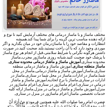
مختلف ماساژ و با ماساژ درمانی های مختلف آزمایش کنید تا نوع و
ارائه دهنده مناسب ترین گزینه را برای شما پیدا کند.همیشه
انتظارات و مقاصد خود را با ماساژدرمان خود در میان بگذارید و اگر
موردی وجود دارد که با آن راحت نیستید،بلند صحبت کنید.در صورت
داشتن هرگونه نگرانی یا شرایط سلامتی،قبل از انجام هر نوع ماساژ
با پزشک خود صحبت کنید.شبانه روزی ماساژور مجرب,ماساژ
محدوده ستاری,
آموزش ماساژ و ماشاژ درمانی محدوده ستاری
,
ماساژ منطقه ستاری
,آموزش ماساژ و ماشاژ درمانی منطقه
ستاری,ماساژ,آموزش ماساژ و ماشاژ درمانی,ماساژ در محل
شما,ماساژ در ادارات,ماساژ در محل شما در ستاری,ماساژ در
ادارات در ستاری,ماساژ با نرخ اتحادیه,آموزش ماساژ و ماشاژ
درمانی در ستاری,اعزام ماساژور در ستاری,اعزام ماساژور در
منزل,آموزش ماساژ و ماشاژ درمانی در منزل,ماساژ ارائه کلیه
خدمات تخصصی ماساژ,اعزام ماساژور در منزل در ستاری,
حضرت امام رضا صلوات الله علیه همچنین فرمود:وَ مَنْ أَرَادَ أَنْ
یَأْمَنَ وَجَعَ السُّفْلِ وَ لَا یَضُرَّهُ شَیْ ءٌ مِنْ أَرْیَاحِ الْبَوَاسِیرِ فَلْیَأْکُلْ سَبْعَ