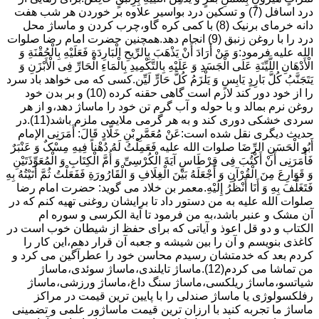
درد اسافل (7) و تسکین درد بواسیر علاوه بر خوردن هر شب هفت
دانه خرمای برنیک (8) با کمی کره گاو،چرب کردن و ماساژ محل
درد را با روغن زنبق (9) انجام دهد.همچنین حضرت امام رضا صلوات
الله علیه فرمود:وَ مَنْ أَرَادَ أَنْ یَذْهَبَ بِالرِّیحِ الْبَارِدَةِ فَعَلَیْهِ بِالْحُقْنَةِ وَ
الْأَدْهَانِ اللَّیِّنَةِ عَلَى الْجَسَدِ وَ عَلَیْهِ بِالتَّکْمِیدِ بِالْمَاءِ الْحَارِّ فِی الْأَبْزَنِ وَ
یَتَجَنَّبُ کُلَّ بَارِدٍ یَابِسٍ وَ یَلْزَمُ کُلَّ حَارٍّ لَیِّن.کسی که می خواهد باد سرد
را از خود دور کند لازم است گاهی حقنه کرده (10) و بر بدن خود
روغن نرم بمالد و با حوله و آب گرم تن خود را ماساژ دهد،و از هر
سردی خشکی دوری کند و به هر گرمی ملایمی ملزم باشد(11).در
حدیث دیگری نقل شده است:عَنْ مُعَمَّرِ بْنِ خَلَّادٍ قَالَ: أَمَرَنِی الإمام
أَبُو الْحَسَنِ الرِّضَا صلوات الله علیه فَعَمِلْتُ لَهُ دُهْناً فِیهِ مِسْکٌ وَ عَنْبَرٌ
فَأَمَرَنِی أَنْ أَکْتُبَ فِی قِرْطَاسٍ آیَةَ الْکُرْسِیِّ وَ أُمَّ الْکِتَابِ وَ الْمُعَوِّذَتَیْنِ
وَ قَوَارِعَ مِنَ الْقُرْآنِ وَ أَجْعَلَهُ بَیْنَ الْغِلَافِ وَ الْقَارُورَةِ فَفَعَلْتُ ثُمَّ أَتَیْتُهُ بِهِ
فَتَغَلَّفَ بِهِ وَ أَنَا أَنْظُرُ إِلَیْهِ.معمر بن خلاد می گوید: حضرت امام رضا
صلوات الله علیه به من دستور داد تا برایشان روغنى تهیه کنم که در
آن مشک و عنبر باشد،به من فرمود تا آیة الکرسى و سوره ام
الکتاب و دو قل اعوذ و آیاتى که براى حفظ از شیطان خوب است در
کاغذى بنویسم و آن را بین شیشه و جعبه آن قرار دهم،این کار را
کردم بعد که خدمتشان رسیدم محاسن خود را عطرآگین می کرد و
من تماشا می کردم(12).ماساژ تایلندی،ماساژ سوئدی،ماساژ
شیاتسو،ماساژ ریلکسی،ماساژ سنگ داغ،ماساژ ورزشی،ماساژ
رفلکسولوژی یا ماساژ صندلی را با پایین ترین قیمت در مراکز
ماساژ ما تجربه کنید با ارزان ترین قیمت ماساژور علمی و تضمینی