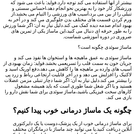
بیشتر از آنها استفاده می کند توجه دارد.فواید: باعث می شود که
ورزشکار کار خود را به بهترین نحو انجام دهد،احساس سستی و
تنبلی را از بین می برد،آسیب های ورزشی را التیام می بخشد،از
ورم کردن قسمت های مختلف بدن جلوگیری می کند و در آخر به
بهبود اندام صدمه دیده کمک می کند.دلیل نیاز به آن: اگر شما ورزش
را به طور حرفه ای دنبال می کنید،این ماساژ یکی از تمرین های
ضروری در دوره آموزشی شماست.
ماساژ سوئدی چگونه است؟
ماساژ سوئدی به عمق ماهیچه ها و استخوان ها نفوذ می کند و
جریان خون به سمت قلب را تسریعمی بخشد.فواید: زمان بهبودی از
آسیب های وارده بر ماهیچه ها را کاهش می دهد،دفع اوریک اسید و
لاکتیک را افزایش می دهد و در آخر قابلیت ارتجاعی رباط و زرد پی
را بیشتر می کند.دلیل نیاز به آن: اگر شما دچار تنبلی مزمن عضلات
هستید و یا اگر شغل شما طوری است که باید همیشه مشغول
کارهای سخت فیزیکی باشید،ماساژ سوئدی برای شما نقش دارو را
بازی می کند.
چگونه یک ماساژ درمانی خوب پیدا کنیم؟
برای ماساژ درمانی خوب از یک پزشک،دوست یا یک دایرکتوری
آنلاین دریافت کنید.یا می توانید چند ماساژ با درمانگران مختلف