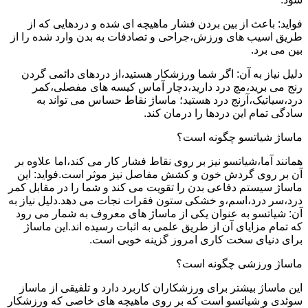
فواید: باعث از بین بردن فشار ماهیچه ای شده و دردهایی که از
طریق اسیب های ورزش،جراحی و تصادفات به بدن وارد شده را از
بین می برد.
دلیل نیاز به آن: اگر شما ورزشکار هستید،از دردهای دائمی گردن
رنج می برید،مچ درد دارید،دچار آماس کیسه های مفصلی،کمر
درد،سیاتیک،آرنج درد هستید؛ ماساژ نقاط حساس می تواند به
سادگی تمام این دردها را درمان کند.
ماساژ شیاتسو چگونه است؟
همانند آما،شیاتسو نیز بر روی نقاط فشار کار می کند،اما علاوه بر
آن بر روی گردش خون و کشش مفاصل نیز موثر است.فواید: این
ماساژ سیستم دفاعی بدن را تقویت می کند و شما را در مقابل کمر
درد،سر درد،اسم،و خشکی ستون فقرات نجات می دهد.دلیل نیاز به
آن: شیاتسو به عنوان یکی از ماساژ های معروف به شمار می رود
که تمام مزایای آن از طریق علمی به اثبات رسیده اند.این ماساژ
برای دنیای سخت کاری امروز گزینه خوبی است.
ماساژ ورزشی چگونه است؟
این ماساژ بیشتر برای ورزشکاران کاربرد دارد و تلفیقی از ماساز
سوئدی و شیاتسو است که بر روی ماهیچه های خاصی که ورزشکار