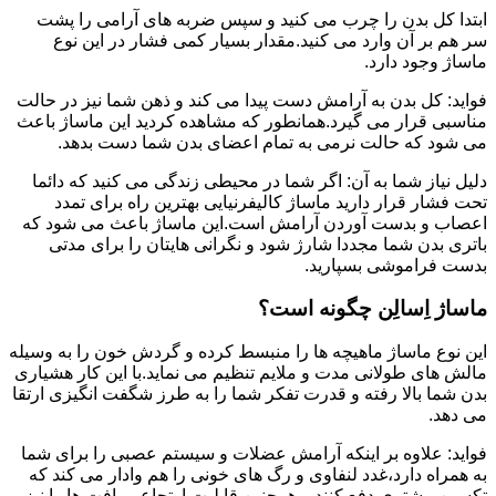
ابتدا کل بدن را چرب می کنید و سپس ضربه های آرامی را پشت
سر هم بر آن وارد می کنید.مقدار بسیار کمی فشار در این نوع
ماساژ وجود دارد.
فواید: کل بدن به آرامش دست پیدا می کند و ذهن شما نیز در حالت
مناسبی قرار می گیرد.همانطور که مشاهده کردید این ماساژ باعث
می شود که حالت نرمی به تمام اعضای بدن شما دست بدهد.
دلیل نیاز شما به آن: اگر شما در محیطی زندگی می کنید که دائما
تحت فشار قرار دارید ماساژ کالیفرنیایی بهترین راه برای تمدد
اعصاب و بدست آوردن آرامش است.این ماساژ باعث می شود که
باتری بدن شما مجددا شارژ شود و نگرانی هایتان را برای مدتی
بدست فراموشی بسپارید.
ماساژ اِسالِن چگونه است؟
این نوع ماساژ ماهیچه ها را منبسط کرده و گردش خون را به وسیله
مالش های طولانی مدت و ملایم تنظیم می نماید.با این کار هشیاری
بدن شما بالا رفته و قدرت تفکر شما را به طرز شگفت انگیزی ارتقا
می دهد.
فواید: علاوه بر اینکه آرامش عضلات و سیستم عصبی را برای شما
به همراه دارد،غدد لنفاوی و رگ های خونی را هم وادار می کند که
تکسین بیشتری دفع کنند و همچنین قابلیت ارتجاعی بافت ها را نیز