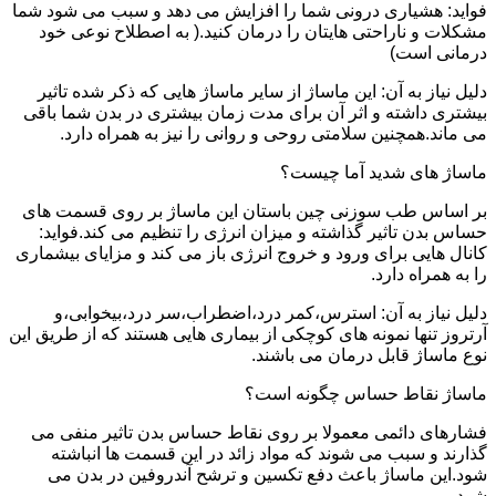
فواید: هشیاری درونی شما را افزایش می دهد و سبب می شود شما
مشکلات و ناراحتی هایتان را درمان کنید.( به اصطلاح نوعی خود
درمانی است)
دلیل نیاز به آن: این ماساژ از سایر ماساژ هایی که ذکر شده تاثیر
بیشتری داشته و اثر آن برای مدت زمان بیشتری در بدن شما باقی
می ماند.همچنین سلامتی روحی و روانی را نیز به همراه دارد.
ماساژ های شدید آما چیست؟
بر اساس طب سوزنی چین باستان این ماساژ بر روی قسمت های
حساس بدن تاثیر گذاشته و میزان انرژی را تنظیم می کند.فواید:
کانال هایی برای ورود و خروج انرژی باز می کند و مزایای بیشماری
را به همراه دارد.
دلیل نیاز به آن: استرس،کمر درد،اضطراب،سر درد،بیخوابی،و
آرتروز تنها نمونه های کوچکی از بیماری هایی هستند که از طریق این
نوع ماساژ قابل درمان می باشند.
ماساژ نقاط حساس چگونه است؟
فشارهای دائمی معمولا بر روی نقاط حساس بدن تاثیر منفی می
گذارند و سبب می شوند که مواد زائد در این قسمت ها انباشته
شود.این ماساژ باعث دفع تکسین و ترشح آندروفین در بدن می
شود.