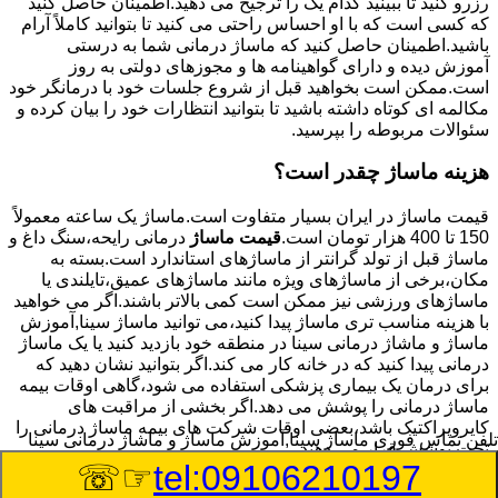
رزرو کنید تا ببینید کدام یک را ترجیح می دهید.اطمینان حاصل کنید
که کسی است که با او احساس راحتی می کنید تا بتوانید کاملاً آرام
باشید.اطمینان حاصل کنید که ماساژ درمانی شما به درستی
آموزش دیده و دارای گواهینامه ها و مجوزهای دولتی به روز
است.ممکن است بخواهید قبل از شروع جلسات خود با درمانگر خود
مکالمه ای کوتاه داشته باشید تا بتوانید انتظارات خود را بیان کرده و
سئوالات مربوطه را بپرسید.
هزینه ماساژ چقدر است؟
قیمت ماساژ در ایران بسیار متفاوت است.ماساژ یک ساعته معمولاً
150 تا 400 هزار تومان است.
قیمت ماساژ
درمانی رایحه،سنگ داغ و
ماساژ قبل از تولد گرانتر از ماساژهای استاندارد است.بسته به
مکان،برخی از ماساژهای ویژه مانند ماساژهای عمیق،تایلندی یا
ماساژهای ورزشی نیز ممکن است کمی بالاتر باشند.اگر می خواهید
با هزینه مناسب تری ماساژ پیدا کنید،می توانید ماساژ سینا,آموزش
ماساژ و ماشاژ درمانی سینا در منطقه خود بازدید کنید یا یک ماساژ
درمانی پیدا کنید که در خانه کار می کند.اگر بتوانید نشان دهید که
برای درمان یک بیماری پزشکی استفاده می شود،گاهی اوقات بیمه
ماساژ درمانی را پوشش می دهد.اگر بخشی از مراقبت های
کایروپراکتیک باشد،بعضی اوقات شرکت های بیمه ماساژ درمانی را
تلفن تماس فوری
ماساژ سینا,آموزش ماساژ و ماشاژ درمانی سینا
تحت پوشش قرار می دهند.
☞☏
tel:09106210197
8/7/2026 3:39:24 PM
:Published Date: