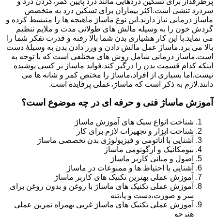
پرطرفدار برای تسکین دردهایی مانند درد پایین کمر،گردن درد و
سردرد تنشی است.اکثر بیماران برای تسکین درد به متخصص
ماساژ درمانی نیاز دارند.این نوع ماساژ ماهیچه ها را منبسط کرده و
گردش خون را به وسیله مالش های طولانی مدت و ملایم تنظیم
می نماید.با این کار هشیاری بدن شما بالا رفته و قدرت تفکر شما را
بالا می برد.ماساژ عمل مالش دادن و ورز دادن بدن به وسیلۀ دست
است.ماساژ درمانی شامل روش های مختلفی است که با توجه به
اینکه کدام قسمت بدن را درگیر کند.فواید ماساژ بر کسی پوشیده
نیست.اما بسیاری از افراد،ماساژ را مختص کمر و شانه ها می
دانند.لازم به ذکر است که ماساژ،عملی پرفایده است.
آموزش ماساژ فنی و حرفه ای در چه موضوع است؟
شناخت انواع سبک های آموزش ماساژ
شناخت ابزار و تجهیزات لازم برای کار
آشنایی با آناتومی و فیزیولوژی بدن تخصصی ماساژ
بیومکانیک و ارگونومی ماساژ
اصول و مبانی کاربر ماساژ
آشنایی با احتیاط ها و ممنوعات در ماساژ
آموزش عملی بهترین تکنیک های کاربر ماساژ
آموزش عملی تکنیک های ماساژ با روغن و بدون روغن برای
سر و صورت،دست و پا،تنه
آموزش عملی تکنیک های ماساژ غربی بهمراه تمرین عملی
هنرجو