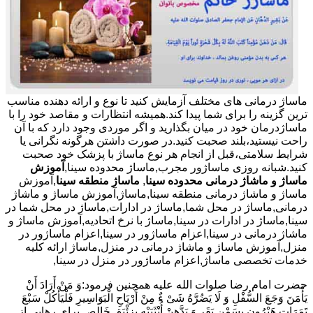
ماساژ درمانی های مختلف آزمایش کنید تا نوع و ارائه دهنده مناسب
ترین گزینه را برای شما پیدا کند.همیشه انتظارات و مقاصد خود را با
ماساژدرمان خود در میان بگذارید و اگر موردی وجود دارد که با آن
راحت نیستید،بلند صحبت کنید.در صورت داشتن هرگونه نگرانی یا
شرایط سلامتی،قبل از انجام هر نوع ماساژ با پزشک خود صحبت
کنید.شبانه روزی ماساژور مجرب,ماساژ محدوده سینا,
آموزش
ماساژ و ماشاژ درمانی محدوده سینا
,
ماساژ منطقه سینا
,آموزش
ماساژ و ماشاژ درمانی منطقه سینا,ماساژ,آموزش ماساژ و ماشاژ
درمانی,ماساژ در محل شما,ماساژ در ادارات,ماساژ در محل شما در
سینا,ماساژ در ادارات در سینا,ماساژ با نرخ اتحادیه,آموزش ماساژ و
ماشاژ درمانی در سینا,اعزام ماساژور در سینا,اعزام ماساژور در
منزل,آموزش ماساژ و ماشاژ درمانی در منزل,ماساژ ارائه کلیه
خدمات تخصصی ماساژ,اعزام ماساژور در منزل در سینا,
حضرت امام رضا صلوات الله علیه همچنین فرمود:وَ مَنْ أَرَادَ أَنْ
یَأْمَنَ وَجَعَ السُّفْلِ وَ لَا یَضُرَّهُ شَیْ ءٌ مِنْ أَرْیَاحِ الْبَوَاسِیرِ فَلْیَأْکُلْ سَبْعَ
تَمَرَاتٍ هَیْرُونٍ بِسَمْنِ بَقَرٍ وَ یَدَّهِنْ أُنْثَیَیْهِ بِزِئْبَقٍ خَالِص.برای رهایی از