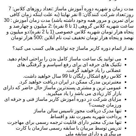
مدت زمان و شهریه دوره آموزش ماساژ :تعداد روزهای کلاس: 7
روز:تعداد شرکت کنندگان: 8 نفر نهایتا (به علت اینکه زمان کافی
برای تمرین و مرور همه وجود داشته باشد) مدت زمان آموزش : 30
ساعت شهریه کلاس گروهی (1 تا 8 نفره) :2 میلیون و چهارصد و
پنجاه هزار تومان شهریه کلاس خصوصی (1 یا 2 نفره):دو میلیون و
نهصد و پنجاه هزار تومان تخفیف ثبت نام آنلاین :500 هزار تومان
بعد از اتمام دوره کاربر ماساژ چه توانایی هایی کسب می کنید؟
می توانید یک ساعت ماساژ کامل بدن را براحتی انجام دهید.
تکنیک های حرفه ای برای رفع اسپاسم و گرفتگی های
عضلانی را یاد خواهید گرفت.
کلاس رفع اشکال رایگان تا 99 سال خواهید داشت.
معتبرترین مدرک ممکن در ایران دریافت خواهید کرد.
عمومی ترین و مشتری پسندترین ماساژ حال حاضر که دارای
بازار کار زیادی می باشد را یاد میگیرید.
مزایای شرکت در دوره آموزش کاربر ماساژ فنی و حرفه ای
ورزمان چیست؟
تنها مدرک دریافت مجوز تاسیس سالن ماساژ
پرداخت شهریه بصورت نقد و اقساط
تنها مدرک معتبر دارای قابلیت ترجمه رسمی برای مهاجرت
تدریس توسط مربیان با سابقه رسمی سازمان با کارت
مربیگری و دارای سابقه ملی