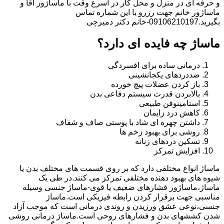
و حرفه ای در منزل و محل کار در اسرع وقت با ماساژور آقا و
ماساژور خانم جهت رزرو با این شماره تماس
بگیرید.09106210197-خانم دکتر دمیرچی
ماساژ چه فایده ای دارد؟
درمانی ساده برای افسردگی
ضددردهای یکجانشینی
باز کردن عضلات پیچ خورده
بالابردن قدرت سیستم دفاعی بدن
استامینوفن طبیعی
کاهش درد زایمان
داشتن چهره ای شاد با پوستی صاف و شفاف
روشی برای بهبود زخم ها
تسکین دردهای زنانه
افزایش تمرکز
ماساژ انواع مختلفی دارد که بر روی قسمت های مختلف بدن یا
شیوه های بهبود دهنده مختلفی تمرکز می کنند.در طی یک
ماساژ،ماساژور فشارهای ضعیف یا قوی-ماساژ جنسی وسیله
مناسبی جهت برقرار کردن رابطه فیزیکی است.ماساژ
جنسی،نوعی عشق ورزیدن و روندی درمانی است که موجب آزاد
شدن کششهای بدن و فشارهای روحی است.ماساژ درمانی روشی