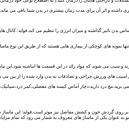
لات و ناراحتی هایتان را درمان کنید.( به اصطلاح نوعی خود درمانی
شتری داشته و اثر آن برای مدت زمان بیشتری در بدن شما باقی می ماند.
 تاثیر گذاشته و میزان انرژی را تنظیم می کند.فواید: کانال هایی 
نها نمونه های کوچکی از بیماری هایی هستند که از طریق این نوع ماسا
د و سبب می شوند که مواد زائد در این قسمت ها انباشته شود.این ما
ق اسیب های ورزش،جراحی و تصادفات به بدن وارد شده را از بین می بر
ج می برید،مچ درد دارید،دچار آماس کیسه های مفصلی،کمر درد،سیاتیک،
 آن بر روی گردش خون و کشش مفاصل نیز موثر است.فواید: این ماساژ 
 به عنوان یکی از ماساژ های معروف به شمار می رود که تمام مزایای 