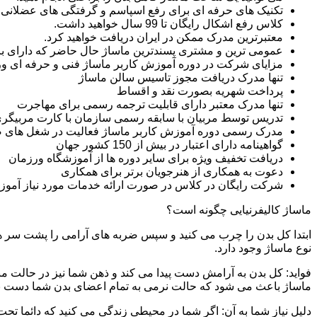
تکنیک های حرفه ای برای رفع اسپاسم و گرفتگی های عضلانی ر
کلاس رفع اشکال رایگان تا 99 سال خواهید داشت.
معتبرترین مدرک ممکن در ایران دریافت خواهید کرد.
عمومی ترین و مشتری پسندترین ماساژ حال حاضر که دارای بازار
مزایای شرکت در دوره آموزش کاربر ماساژ فنی و حرفه ای 
تنها مدرک دریافت مجوز تاسیس سالن ماساژ
پرداخت شهریه بصورت نقد و اقساط
تنها مدرک معتبر دارای قابلیت ترجمه رسمی برای مهاجرت
تدریس توسط مربیان با سابقه رسمی سازمان با کارت مربیگری
مدرک رسمی دوره آموزش کاربر ماساژ فعالیت در شغل های 
گواهینامه دارای اعتبار در بیش از 150 کشور جهان
دریافت تخفیف ویژه برای سایر دوره ها از آموزشگاه ورزمان
دعوت به همکاری از هنرجویان برتر برای همکاری
شرکت رایگان در کلاس در صورت ارائه خدمات مورد نیاز آموز
ماساژ کالیفرنیایی چگونه است؟
ابتدا کل بدن را چرب می کنید و سپس ضربه های آرامی را پشت سر هم 
نوع ماساژ وجود دارد.
فواید: کل بدن به آرامش دست پیدا می کند و ذهن شما نیز در حالت م
ماساژ باعث می شود که حالت نرمی به تمام اعضای بدن شما دست ب
دلیل نیاز شما به آن: اگر شما در محیطی زندگی می کنید که دائما تحت 