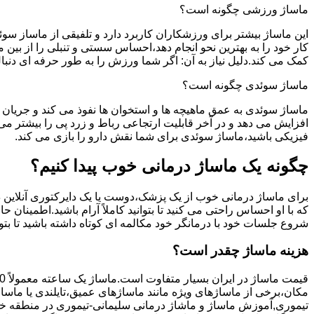
ماساژ ورزشی چگونه است؟
این ماساژ بیشتر برای ورزشکاران کاربرد دارد و تلفیقی از ماساز س
کار خود را به بهترین نحو انجام دهد،احساس سستی و تنبلی را از بی
کمک می کند.دلیل نیاز به آن: اگر شما ورزش را به طور حرفه ای دن
ماساژ سوئدی چگونه است؟
ماساژ سوئدی به عمق ماهیچه ها و استخوان ها نفوذ می کند و جریان 
افزایش می دهد و در آخر قابلیت ارتجاعی رباط و زرد پی را بیشتر 
فیزیکی باشید،ماساژ سوئدی برای شما نقش دارو را بازی می کند.
چگونه یک ماساژ درمانی خوب پیدا کنیم؟
برای ماساژ درمانی خوب از یک پزشک،دوست یا یک دایرکتوری آنلاین در
که با او احساس راحتی می کنید تا بتوانید کاملاً آرام باشید.اطمینا
شروع جلسات خود با درمانگر خود مکالمه ای کوتاه داشته باشید تا بتوا
هزینه ماساژ چقدر است؟
قیمت ماساژ در ایران بسیار متفاوت است.ماساژ یک ساعته معمولاً 150 تا 400 هزار تومان است.
مکان،برخی از ماساژهای ویژه مانند ماساژهای عمیق،تایلندی یا ماساژ
تیموری,آموزش ماساژ و ماشاژ درمانی سلیمانی-تیموری در منطقه خود با