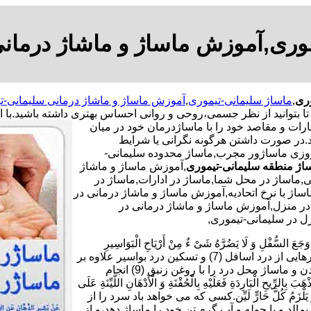
وری,آموزش ماساژ و ماشاژ درمان
وری
,
ماساژ سلیمانی-تیموری
,
آموزش ماساژ و ماشاژ درمانی سلیمانی-ت
بتوانید از نظر جسمی،روحی و روانی احساس بهتری داشته باشید.
با 
ظارات و مقاصد خود را با ماساژدرمان خود در میان
ید.در صورت داشتن هرگونه نگرانی یا شرایط
 روزی ماساژور مجرب,ماساژ محدوده سلیمانی-
اژ منطقه سلیمانی-تیموری
,آموزش ماساژ و ماشاژ
,ماساژ در محل شما,ماساژ در ادارات,ماساژ در
ساژ با نرخ اتحادیه,آموزش ماساژ و ماشاژ درمانی در
در منزل,آموزش ماساژ و ماشاژ درمانی در
ل در سلیمانی-تیموری,
ْلِ وَ لَا یَضُرَّهُ شَیْ ءٌ مِنْ أَرْیَاحِ الْبَوَاسِیرِ
فَلْیَأْکُلْ سَبْعَ تَمَرَاتٍ هَیْرُونٍ بِسَمْنِ بَقَرٍ وَ یَدَّهِنْ أُنْثَیَیْهِ بِزِئْبَقٍ خَالِص.برای رهایی از درد اسافل (7) و تسکین درد بواسیر علاوه بر
خوردن هر شب هفت دانه خرمای برنیک (8) با کمی کره گاو،چرب کردن و ماساژ محل درد را با روغن زنبق (9) انجام
بَارِدَةِ فَعَلَیْهِ بِالْحُقْنَةِ وَ الْأَدْهَانِ اللَّیِّنَةِ عَلَى
دٍ یَابِسٍ وَ یَلْزَمُ کُلَّ حَارٍّ لَیِّن.کسی که می خواهد باد سرد را از
10) و بر بدن خود روغن نرم بمالد و با حوله و آب گرم تن خود را ماساژ دهد،و از