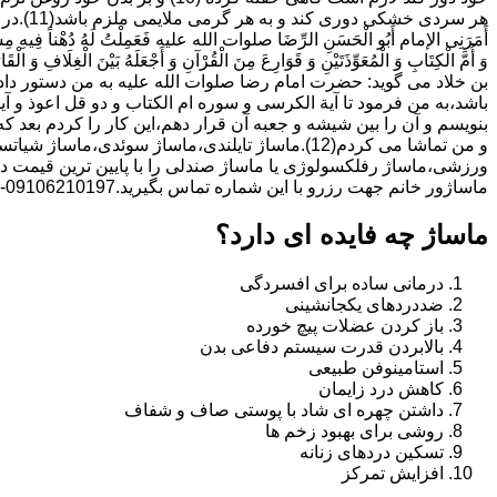
هر سردی خ
أَمَرَنِی الإمام أَبُو الْحَسَنِ الرِّضَا صلوات الله علیه فَعَمِلْتُ لَهُ دُهْناً فِیهِ مِسْکٌ
وَ أُمَّ الْکِتَابِ وَ الْمُعَوِّذَتَیْنِ وَ قَوَارِعَ مِنَ الْقُرْآنِ وَ أَجْعَلَهُ بَیْنَ الْغِلَافِ وَ الْقَارُ
بن خلاد می گوید: حضرت امام رضا صلوات الله علیه به من دستور داد 
باشد،به من فرمود تا آیة الکرسى و سوره ام الکتاب و دو قل اعوذ و
بنویسم و آن را بین شیشه و جعبه آن قرار دهم،این کار را کردم بع
و من تماشا می کردم(12).ماساژ تایلندی،ماساژ سوئدی،
ورزشی،ماساژ رفلکسولوژی یا ماساژ صندلی را با پایین ترین قیمت در
ماساژور خانم جهت رزرو با این شماره تماس بگیرید.09106210197-خانم دکتر دمیرچی
ماساژ چه فایده ای دارد؟
درمانی ساده برای افسردگی
ضددردهای یکجانشینی
باز کردن عضلات پیچ خورده
بالابردن قدرت سیستم دفاعی بدن
استامینوفن طبیعی
کاهش درد زایمان
داشتن چهره ای شاد با پوستی صاف و شفاف
روشی برای بهبود زخم ها
تسکین دردهای زنانه
افزایش تمرکز