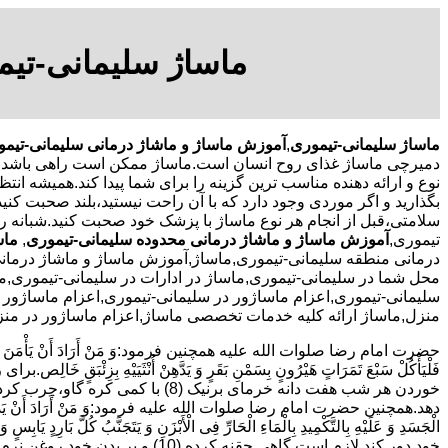
ماساژ سلیمانی-تیم
ماساژ سلیمانی-تیموری
,
آموزش ماساژ و ماشاژ درمانی سلیمانی-تیم
دمیرچی ماساژ غذای روح انسان است.ماساژ ممکن است راهی باشد تا 
نوع و ارائه دهنده مناسب ترین گزینه را برای شما پیدا کند.همیشه انت
بگذارید و اگر موردی وجود دارد که با آن راحت نیستید،بلند صحبت کن
سلامتی،قبل از انجام هر نوع ماساژ با پزشک خود صحبت کنید.شبانه
تیموری,
آموزش ماساژ و ماشاژ درمانی محدوده سلیمانی-تیموری
,
ماس
درمانی منطقه سلیمانی-تیموری,ماساژ,آموزش ماساژ و ماشاژ درمانی
محل شما در سلیمانی-تیموری,ماساژ در ادارات در سلیمانی-تیموری,ما
سلیمانی-تیموری,اعزام ماساژور در سلیمانی-تیموری,اعزام ماساژور 
منزل,ماساژ ارائه کلیه خدمات تخصصی ماساژ,اعزام ماساژور در منز
حضرت امام رضا صلوات الله علیه همچنین فرمود:وَ مَنْ أَرَادَ أَنْ یَأْمَنَ وَجَعَ السُّف
دهد.همچنین حضرت امام رضا صلوات الله علیه فرمود:وَ مَنْ أَرَادَ أَنْ یَذْهَبَ بِالرِّیحِ الْ
الْجَسَدِ وَ عَلَیْهِ بِالتَّکْمِیدِ بِالْمَاءِ الْحَارِّ فِی الْأَبْزَنِ وَ یَتَجَنَّبُ کُلَّ بَارِ
خود دور کند لازم است گاهی حقنه کرده (