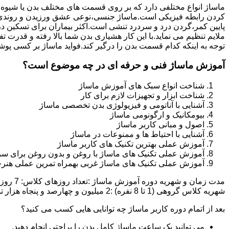
ماساژ انواع مختلفی دارد که بر روی قسمت های مختلف بدن یا شیوه
کردن رابطه فیزیکی است.ماساژ جنسی،نوعی عشق ورزیدن و روندی 
پایین کمر،گردن درد و سردرد تنشی است.اکثر بیماران برای تسکین د
ملایم تنظیم می نماید.با این کار هشیاری بدن شما بالا رفته و قدر
توجه به اینکه کدام قسمت بدن را درگیر کند.فواید ماساژ بر کسی پوش
آموزش ماساژ فنی و حرفه ای در چه موضوع است؟
شناخت انواع سبک های آموزش ماساژ
شناخت ابزار و تجهیزات لازم برای کار
آشنایی با آناتومی و فیزیولوژی بدن تخصصی ماساژ
بیومکانیک و ارگونومی ماساژ
اصول و مبانی کاربر ماساژ
آشنایی با احتیاط ها و ممنوعات در ماساژ
آموزش عملی بهترین تکنیک های کاربر ماساژ
آموزش عملی تکنیک های ماساژ با روغن و بدون روغن برای سر
آموزش عملی تکنیک های ماساژ غربی بهمراه تمرین عملی هنرج
شهریه کلاس گروهی (1 تا 8 نفره) :2 میلیون و چهارصد و پنجاه هزار تومان شهریه کلاس خصوصی (1 یا 2 نفره):دو میلیون و نهصد و پنجاه هزار تومان تخفیف ثبت نام آنلاین :500 هزار تومان
بعد از اتمام دوره کاربر ماساژ چه توانایی هایی کسب می کنید؟
می توانید یک ساعت ماساژ کامل بدن را براحتی انجام دهید.