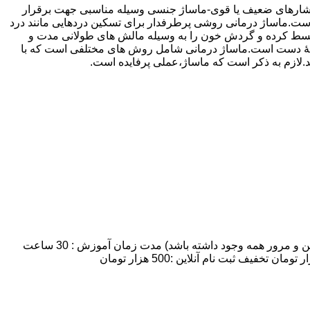
 فشارهای ضعیف یا قوی-ماساژ جنسی وسیله مناسبی جهت برقرار
ماساژ درمانی روشی پرطرفدار برای تسکین دردهایی مانند درد
 منبسط کرده و گردش خون را به وسیله مالش های طولانی مدت و
ه وسیلۀ دست است.ماساژ درمانی شامل روش های مختلفی است که با
ند.لازم به ذکر است که ماساژ،عملی پرفایده است.
مدت زمان و شهریه دوره آموزش ماساژ :تعداد روزهای کلاس: 7 روز:تعداد شرکت کنندگان: 8 نفر نهایتا (به علت اینکه زمان کافی برای تمرین و مرور همه وجود داشته باشد) مدت زمان آموزش : 30 ساعت