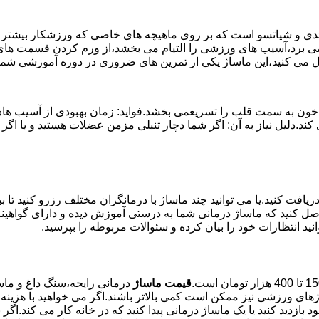
وئدی و شیاتسو است که بر روی ماهیچه های خاصی که ورزشکار بیشتر از
ن می برد،آسیب های ورزشی را التیام می بخشد،از ورم کردن قسمت های 
بال می کنید،این ماساژ یکی از تمرین های ضروری در دوره آموزشی ش
خون به سمت قلب را تسریعمی بخشد.فواید: زمان بهبودی از آسیب های و
می کند.دلیل نیاز به آن: اگر شما دچار تنبلی مزمن عضلات هستید و 
یافت کنید.یا می توانید چند ماساژ با درمانگران مختلف رزرو کنید تا 
ن حاصل کنید که ماساژ درمانی شما به درستی آموزش دیده و دارای گواه
نید انتظارات خود را بیان کرده و سئوالات مربوطه را بپرسید.
قیمت ماساژ
درمانی رایحه،سنگ داغ و ماسا
های ورزشی نیز ممکن است کمی بالاتر باشند.اگر می خواهید با هزینه م
زدید کنید یا یک ماساژ درمانی پیدا کنید که در خانه کار می کند.اگر