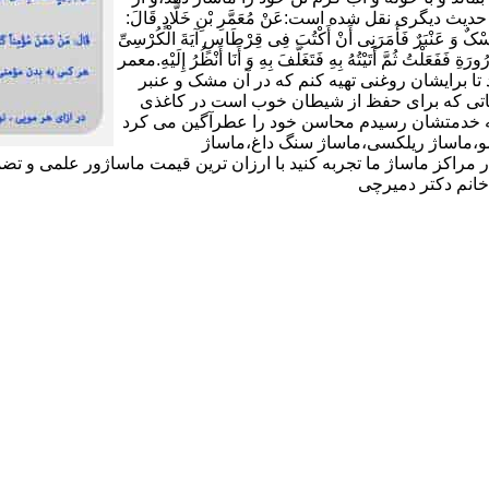
شکی دوری کند و به هر گرمی ملایمی ملزم باشد(11).در حدیث دیگری نقل شده است:عَنْ مُعَمَّرِ بْنِ خَلَّادٍ قَالَ:
 وَ عَنْبَرٌ فَأَمَرَنِی أَنْ أَکْتُبَ فِی قِرْطَاسٍ آیَةَ الْکُرْسِیِّ
ورَةِ فَفَعَلْتُ ثُمَّ أَتَیْتُهُ بِهِ فَتَغَلَّفَ بِهِ وَ أَنَا أَنْظُرُ إِلَیْهِ.معمر
تا برایشان روغنى تهیه کنم که در آن مشک و عنبر
 آیاتى که براى حفظ از شیطان خوب است در کاغذى
د که خدمتشان رسیدم محاسن خود را عطرآگین می کرد
ماساژ شیاتسو،ماساژ ریلکسی،ماساژ سنگ داغ،ماساژ
 مراکز ماساژ ما تجربه کنید با ارزان ترین قیمت ماساژور علمی و تض