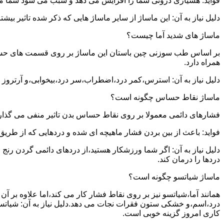
فواید: هشیاری درونی شما را افزایش می دهد و سبب می شود شما مشک
دلیل نیاز به آن: این ماساژ از سایر ماساژ هایی که ذکر شده تاثیر بی
ماساژ های شدید آما چیست؟
بر اساس طب سوزنی چین باستان این ماساژ بر روی قسمت های حساس بدن
همراه دارد.
دلیل نیاز به آن: استرس،کمر درد،اضطراب،سر درد،بیخوابی،و آرتروز ت
ماساژ نقاط حساس چگونه است؟
فشارهای دائمی معمولا بر روی نقاط حساس بدن تاثیر منفی می گذارن
فواید: باعث از بین بردن فشار ماهیچه ای شده و دردهایی که از طری
دلیل نیاز به آن: اگر شما ورزشکار هستید،از دردهای دائمی گردن رن
دردها را درمان کند.
ماساژ شیاتسو چگونه است؟
همانند آما،شیاتسو نیز بر روی نقاط فشار کار می کند،اما علاوه بر
درد،اسم،و خشکی ستون فقرات نجات می دهد.دلیل نیاز به آن: شیاتسو
کاری امروز گزینه خوبی است.