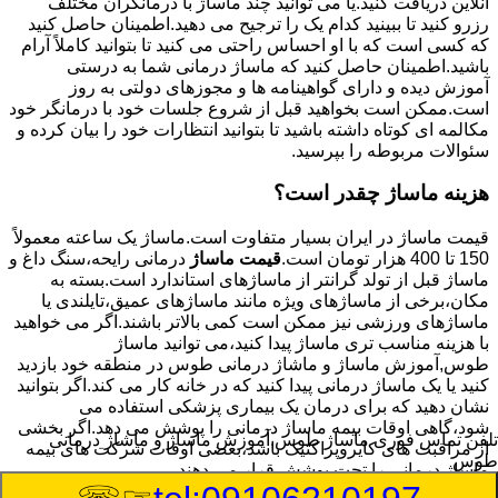
آنلاین دریافت کنید.یا می توانید چند ماساژ با درمانگران مختلف
رزرو کنید تا ببینید کدام یک را ترجیح می دهید.اطمینان حاصل کنید
که کسی است که با او احساس راحتی می کنید تا بتوانید کاملاً آرام
باشید.اطمینان حاصل کنید که ماساژ درمانی شما به درستی
آموزش دیده و دارای گواهینامه ها و مجوزهای دولتی به روز
است.ممکن است بخواهید قبل از شروع جلسات خود با درمانگر خود
مکالمه ای کوتاه داشته باشید تا بتوانید انتظارات خود را بیان کرده و
سئوالات مربوطه را بپرسید.
هزینه ماساژ چقدر است؟
قیمت ماساژ در ایران بسیار متفاوت است.ماساژ یک ساعته معمولاً
150 تا 400 هزار تومان است.
قیمت ماساژ
درمانی رایحه،سنگ داغ و
ماساژ قبل از تولد گرانتر از ماساژهای استاندارد است.بسته به
مکان،برخی از ماساژهای ویژه مانند ماساژهای عمیق،تایلندی یا
ماساژهای ورزشی نیز ممکن است کمی بالاتر باشند.اگر می خواهید
با هزینه مناسب تری ماساژ پیدا کنید،می توانید ماساژ
طوس,آموزش ماساژ و ماشاژ درمانی طوس در منطقه خود بازدید
کنید یا یک ماساژ درمانی پیدا کنید که در خانه کار می کند.اگر بتوانید
نشان دهید که برای درمان یک بیماری پزشکی استفاده می
شود،گاهی اوقات بیمه ماساژ درمانی را پوشش می دهد.اگر بخشی
تلفن تماس فوری
ماساژ طوس,آموزش ماساژ و ماشاژ درمانی
از مراقبت های کایروپراکتیک باشد،بعضی اوقات شرکت های بیمه
طوس
ماساژ درمانی را تحت پوشش قرار می دهند.