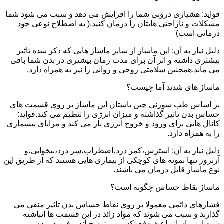
فواید: هشیاری درونی شما را افزایش می دهد و سبب می شود شما
مشکلات و ناراحتی هایتان را درمان کنید.( به اصطلاح نوعی خود
درمانی است)
دلیل نیاز به آن: این ماساژ از سایر ماساژ هایی که ذکر شده تاثیر
بیشتری داشته و اثر آن برای مدت زمان بیشتری در بدن شما باقی
می ماند.همچنین سلامتی روحی و روانی را نیز به همراه دارد.
ماساژ های شدید آما چیست؟
بر اساس طب سوزنی چین باستان این ماساژ بر روی قسمت های
حساس بدن تاثیر گذاشته و میزان انرژی را تنظیم می کند.فواید:
کانال هایی برای ورود و خروج انرژی باز می کند و مزایای بیشماری
را به همراه دارد.
دلیل نیاز به آن: استرس،کمر درد،اضطراب،سر درد،بیخوابی،و
آرتروز تنها نمونه های کوچکی از بیماری هایی هستند که از طریق این
نوع ماساژ قابل درمان می باشند.
ماساژ نقاط حساس چگونه است؟
فشارهای دائمی معمولا بر روی نقاط حساس بدن تاثیر منفی می
گذارند و سبب می شوند که مواد زائد در این قسمت ها انباشته
شود.این ماساژ باعث دفع تکسین و ترشح آندروفین در بدن می