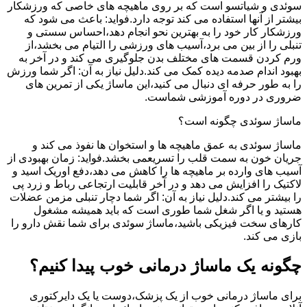
سوئدی و شیاتسو است که بر روی ماهیچه های خاصی که ورزشکار
بیشتر از آنها استفاده می کند توجه دارد.فواید: باعث می شود که
ورزشکار کار خود را به بهترین نحو انجام دهد،احساس سستی و
تنبلی را از بین می برد،آسیب های ورزشی را التیام می بخشد،از
ورم کردن قسمت های مختلف بدن جلوگیری می کند و در آخر به
بهبود اندام صدمه دیده کمک می کند.دلیل نیاز به آن: اگر شما ورزش
را به طور حرفه ای دنبال می کنید،این ماساژ یکی از تمرین های
ضروری در دوره آموزشی شماست.
ماساژ سوئدی چگونه است؟
ماساژ سوئدی به عمق ماهیچه ها و استخوان ها نفوذ می کند و
جریان خون به سمت قلب را تسریعمی بخشد.فواید: زمان بهبودی از
آسیب های وارده بر ماهیچه ها را کاهش می دهد،دفع اوریک اسید و
لاکتیک را افزایش می دهد و در آخر قابلیت ارتجاعی رباط و زرد پی
را بیشتر می کند.دلیل نیاز به آن: اگر شما دچار تنبلی مزمن عضلات
هستید و یا اگر شغل شما طوری است که باید همیشه مشغول
کارهای سخت فیزیکی باشید،ماساژ سوئدی برای شما نقش دارو را
بازی می کند.
چگونه یک ماساژ درمانی خوب پیدا کنیم؟
برای ماساژ درمانی خوب از یک پزشک،دوست یا یک دایرکتوری