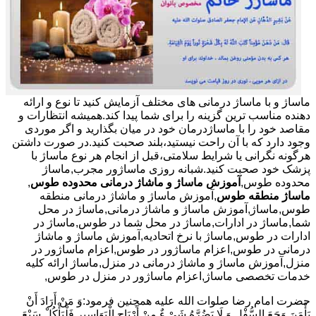
ماساژ و با ماساژ درمانی های مختلف آزمایش کنید تا نوع و ارائه
دهنده مناسب ترین گزینه را برای شما پیدا کند.همیشه انتظارات و
مقاصد خود را با ماساژدرمان خود در میان بگذارید و اگر موردی
وجود دارد که با آن راحت نیستید،بلند صحبت کنید.در صورت داشتن
هرگونه نگرانی یا شرایط سلامتی،قبل از انجام هر نوع ماساژ با
پزشک خود صحبت کنید.شبانه روزی ماساژور مجرب,ماساژ
محدوده طوس,
آموزش ماساژ و ماشاژ درمانی محدوده طوس
,
ماساژ منطقه طوس
,آموزش ماساژ و ماشاژ درمانی منطقه
طوس,ماساژ,آموزش ماساژ و ماشاژ درمانی,ماساژ در محل
شما,ماساژ در ادارات,ماساژ در محل شما در طوس,ماساژ در
ادارات در طوس,ماساژ با نرخ اتحادیه,آموزش ماساژ و ماشاژ
درمانی در طوس,اعزام ماساژور در طوس,اعزام ماساژور در
منزل,آموزش ماساژ و ماشاژ درمانی در منزل,ماساژ ارائه کلیه
خدمات تخصصی ماساژ,اعزام ماساژور در منزل در طوس,
حضرت امام رضا صلوات الله علیه همچنین فرمود:وَ مَنْ أَرَادَ أَنْ
یَأْمَنَ وَجَعَ السُّفْلِ وَ لَا یَضُرَّهُ شَیْ ءٌ مِنْ أَرْیَاحِ الْبَوَاسِیرِ فَلْیَأْکُلْ سَبْعَ