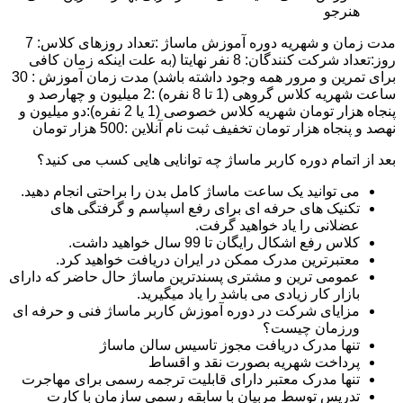
هنرجو
مدت زمان و شهریه دوره آموزش ماساژ :تعداد روزهای کلاس: 7
روز:تعداد شرکت کنندگان: 8 نفر نهایتا (به علت اینکه زمان کافی
برای تمرین و مرور همه وجود داشته باشد) مدت زمان آموزش : 30
ساعت شهریه کلاس گروهی (1 تا 8 نفره) :2 میلیون و چهارصد و
پنجاه هزار تومان شهریه کلاس خصوصی (1 یا 2 نفره):دو میلیون و
نهصد و پنجاه هزار تومان تخفیف ثبت نام آنلاین :500 هزار تومان
بعد از اتمام دوره کاربر ماساژ چه توانایی هایی کسب می کنید؟
می توانید یک ساعت ماساژ کامل بدن را براحتی انجام دهید.
تکنیک های حرفه ای برای رفع اسپاسم و گرفتگی های
عضلانی را یاد خواهید گرفت.
کلاس رفع اشکال رایگان تا 99 سال خواهید داشت.
معتبرترین مدرک ممکن در ایران دریافت خواهید کرد.
عمومی ترین و مشتری پسندترین ماساژ حال حاضر که دارای
بازار کار زیادی می باشد را یاد میگیرید.
مزایای شرکت در دوره آموزش کاربر ماساژ فنی و حرفه ای
ورزمان چیست؟
تنها مدرک دریافت مجوز تاسیس سالن ماساژ
پرداخت شهریه بصورت نقد و اقساط
تنها مدرک معتبر دارای قابلیت ترجمه رسمی برای مهاجرت
تدریس توسط مربیان با سابقه رسمی سازمان با کارت