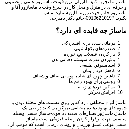
ماساژ ما تجربه کنید با ارزان ترین قیمت ماساژور علمی و تضمینی
و حرفه ای در منزل و محل کار در اسرع وقت با ماساژور آقا و
ماساژور خانم جهت رزرو با این شماره تماس
بگیرید.09106210197-خانم دکتر دمیرچی
ماساژ چه فایده ای دارد؟
درمانی ساده برای افسردگی
ضددردهای یکجانشینی
باز کردن عضلات پیچ خورده
بالابردن قدرت سیستم دفاعی بدن
استامینوفن طبیعی
کاهش درد زایمان
داشتن چهره ای شاد با پوستی صاف و شفاف
روشی برای بهبود زخم ها
تسکین دردهای زنانه
افزایش تمرکز
ماساژ انواع مختلفی دارد که بر روی قسمت های مختلف بدن یا
شیوه های بهبود دهنده مختلفی تمرکز می کنند.در طی یک
ماساژ،ماساژور فشارهای ضعیف یا قوی-ماساژ جنسی وسیله
مناسبی جهت برقرار کردن رابطه فیزیکی است.ماساژ
جنسی،نوعی عشق ورزیدن و روندی درمانی است که موجب آزاد