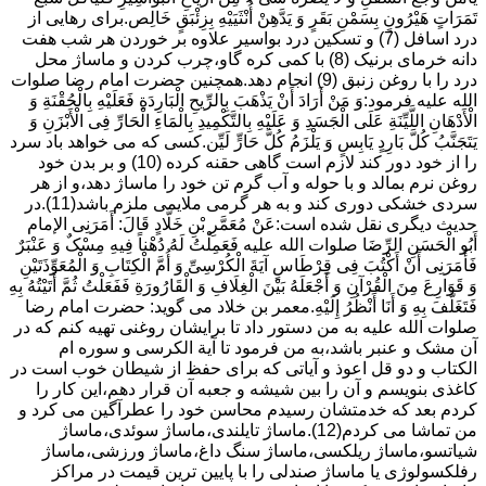
تَمَرَاتٍ هَیْرُونٍ بِسَمْنِ بَقَرٍ وَ یَدَّهِنْ أُنْثَیَیْهِ بِزِئْبَقٍ خَالِص.برای رهایی از
درد اسافل (7) و تسکین درد بواسیر علاوه بر خوردن هر شب هفت
دانه خرمای برنیک (8) با کمی کره گاو،چرب کردن و ماساژ محل
درد را با روغن زنبق (9) انجام دهد.همچنین حضرت امام رضا صلوات
الله علیه فرمود:وَ مَنْ أَرَادَ أَنْ یَذْهَبَ بِالرِّیحِ الْبَارِدَةِ فَعَلَیْهِ بِالْحُقْنَةِ وَ
الْأَدْهَانِ اللَّیِّنَةِ عَلَى الْجَسَدِ وَ عَلَیْهِ بِالتَّکْمِیدِ بِالْمَاءِ الْحَارِّ فِی الْأَبْزَنِ وَ
یَتَجَنَّبُ کُلَّ بَارِدٍ یَابِسٍ وَ یَلْزَمُ کُلَّ حَارٍّ لَیِّن.کسی که می خواهد باد سرد
را از خود دور کند لازم است گاهی حقنه کرده (10) و بر بدن خود
روغن نرم بمالد و با حوله و آب گرم تن خود را ماساژ دهد،و از هر
سردی خشکی دوری کند و به هر گرمی ملایمی ملزم باشد(11).در
حدیث دیگری نقل شده است:عَنْ مُعَمَّرِ بْنِ خَلَّادٍ قَالَ: أَمَرَنِی الإمام
أَبُو الْحَسَنِ الرِّضَا صلوات الله علیه فَعَمِلْتُ لَهُ دُهْناً فِیهِ مِسْکٌ وَ عَنْبَرٌ
فَأَمَرَنِی أَنْ أَکْتُبَ فِی قِرْطَاسٍ آیَةَ الْکُرْسِیِّ وَ أُمَّ الْکِتَابِ وَ الْمُعَوِّذَتَیْنِ
وَ قَوَارِعَ مِنَ الْقُرْآنِ وَ أَجْعَلَهُ بَیْنَ الْغِلَافِ وَ الْقَارُورَةِ فَفَعَلْتُ ثُمَّ أَتَیْتُهُ بِهِ
فَتَغَلَّفَ بِهِ وَ أَنَا أَنْظُرُ إِلَیْهِ.معمر بن خلاد می گوید: حضرت امام رضا
صلوات الله علیه به من دستور داد تا برایشان روغنى تهیه کنم که در
آن مشک و عنبر باشد،به من فرمود تا آیة الکرسى و سوره ام
الکتاب و دو قل اعوذ و آیاتى که براى حفظ از شیطان خوب است در
کاغذى بنویسم و آن را بین شیشه و جعبه آن قرار دهم،این کار را
کردم بعد که خدمتشان رسیدم محاسن خود را عطرآگین می کرد و
من تماشا می کردم(12).ماساژ تایلندی،ماساژ سوئدی،ماساژ
شیاتسو،ماساژ ریلکسی،ماساژ سنگ داغ،ماساژ ورزشی،ماساژ
رفلکسولوژی یا ماساژ صندلی را با پایین ترین قیمت در مراکز