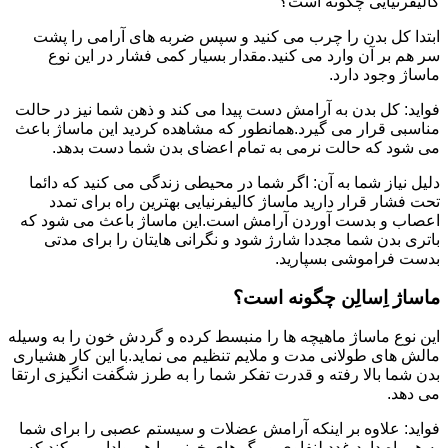
کالیفرنیایی چگونه است؟
ابتدا کل بدن را چرب می کنید و سپس ضربه های آرامی را پشت
سر هم بر آن وارد می کنید.مقدار بسیار کمی فشار در این نوع
ماساژ وجود دارد.
فواید: کل بدن به آرامش دست پیدا می کند و ذهن شما نیز در حالت
مناسبی قرار می گیرد.همانطور که مشاهده کردید این ماساژ باعث
می شود که حالت نرمی به تمام اعضای بدن شما دست بدهد.
دلیل نیاز شما به آن: اگر شما در محیطی زندگی می کنید که دائما
تحت فشار قرار دارید ماساژ کالیفرنیایی بهترین راه برای تمدد
اعصاب و بدست آوردن آرامش است.این ماساژ باعث می شود که
باتری بدن شما مجددا شارژ شود و نگرانی هایتان را برای مدتی
بدست فراموشی بسپارید.
ماساژ اِسالِن چگونه است؟
این نوع ماساژ ماهیچه ها را منبسط کرده و گردش خون را به وسیله
مالش های طولانی مدت و ملایم تنظیم می نماید.با این کار هشیاری
بدن شما بالا رفته و قدرت تفکر شما را به طرز شگفت انگیزی ارتقا
می دهد.
فواید: علاوه بر اینکه آرامش عضلات و سیستم عصبی را برای شما
به همراه دارد،غدد لنفاوی و رگ های خونی را هم وادار می کند که