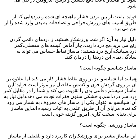
شود.
فواید: باعث از بین بردن فشار ماهیچه ای شده و دردهایی که از
طریق اسیب های ورزش،جراحی و تصادفات به بدن وارد شده را از
بین می برد.
دلیل نیاز به آن: اگر شما ورزشکار هستید،از دردهای دائمی گردن
رنج می برید،مچ درد دارید،دچار آماس کیسه های مفصلی،کمر
درد،سیاتیک،آرنج درد هستید؛ ماساژ نقاط حساس می تواند به
سادگی تمام این دردها را درمان کند.
ماساژ شیاتسو چگونه است؟
همانند آما،شیاتسو نیز بر روی نقاط فشار کار می کند،اما علاوه بر
آن بر روی گردش خون و کشش مفاصل نیز موثر است.فواید: این
ماساژ سیستم دفاعی بدن را تقویت می کند و شما را در مقابل کمر
درد،سر درد،اسم،و خشکی ستون فقرات نجات می دهد.دلیل نیاز به
آن: شیاتسو به عنوان یکی از ماساژ های معروف به شمار می رود
که تمام مزایای آن از طریق علمی به اثبات رسیده اند.این ماساژ
برای دنیای سخت کاری امروز گزینه خوبی است.
ماساژ ورزشی چگونه است؟
این ماساژ بیشتر برای ورزشکاران کاربرد دارد و تلفیقی از ماساز