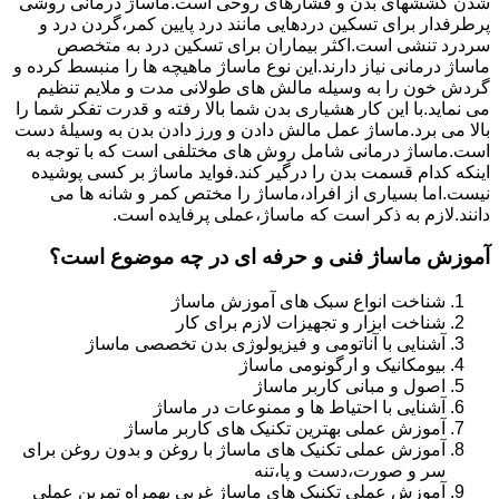
شدن کششهای بدن و فشارهای روحی است.ماساژ درمانی روشی
پرطرفدار برای تسکین دردهایی مانند درد پایین کمر،گردن درد و
سردرد تنشی است.اکثر بیماران برای تسکین درد به متخصص
ماساژ درمانی نیاز دارند.این نوع ماساژ ماهیچه ها را منبسط کرده و
گردش خون را به وسیله مالش های طولانی مدت و ملایم تنظیم
می نماید.با این کار هشیاری بدن شما بالا رفته و قدرت تفکر شما را
بالا می برد.ماساژ عمل مالش دادن و ورز دادن بدن به وسیلۀ دست
است.ماساژ درمانی شامل روش های مختلفی است که با توجه به
اینکه کدام قسمت بدن را درگیر کند.فواید ماساژ بر کسی پوشیده
نیست.اما بسیاری از افراد،ماساژ را مختص کمر و شانه ها می
دانند.لازم به ذکر است که ماساژ،عملی پرفایده است.
آموزش ماساژ فنی و حرفه ای در چه موضوع است؟
شناخت انواع سبک های آموزش ماساژ
شناخت ابزار و تجهیزات لازم برای کار
آشنایی با آناتومی و فیزیولوژی بدن تخصصی ماساژ
بیومکانیک و ارگونومی ماساژ
اصول و مبانی کاربر ماساژ
آشنایی با احتیاط ها و ممنوعات در ماساژ
آموزش عملی بهترین تکنیک های کاربر ماساژ
آموزش عملی تکنیک های ماساژ با روغن و بدون روغن برای
سر و صورت،دست و پا،تنه
آموزش عملی تکنیک های ماساژ غربی بهمراه تمرین عملی