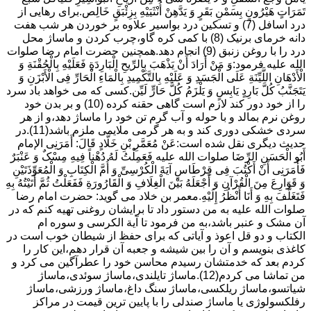
تَمَرَاتٍ هَیْرُونٍ بِسَمْنِ بَقَرٍ وَ یَدَّهِنْ أُنْثَیَیْهِ بِزِئْبَقٍ خَالِص.برای رهایی از
درد اسافل (7) و تسکین درد بواسیر علاوه بر خوردن هر شب هفت
دانه خرمای برنیک (8) با کمی کره گاو،چرب کردن و ماساژ محل
درد را با روغن زنبق (9) انجام دهد.همچنین حضرت امام رضا صلوات
الله علیه فرمود:وَ مَنْ أَرَادَ أَنْ یَذْهَبَ بِالرِّیحِ الْبَارِدَةِ فَعَلَیْهِ بِالْحُقْنَةِ وَ
الْأَدْهَانِ اللَّیِّنَةِ عَلَى الْجَسَدِ وَ عَلَیْهِ بِالتَّکْمِیدِ بِالْمَاءِ الْحَارِّ فِی الْأَبْزَنِ وَ
یَتَجَنَّبُ کُلَّ بَارِدٍ یَابِسٍ وَ یَلْزَمُ کُلَّ حَارٍّ لَیِّن.کسی که می خواهد باد سرد
را از خود دور کند لازم است گاهی حقنه کرده (10) و بر بدن خود
روغن نرم بمالد و با حوله و آب گرم تن خود را ماساژ دهد،و از هر
سردی خشکی دوری کند و به هر گرمی ملایمی ملزم باشد(11).در
حدیث دیگری نقل شده است:عَنْ مُعَمَّرِ بْنِ خَلَّادٍ قَالَ: أَمَرَنِی الإمام
أَبُو الْحَسَنِ الرِّضَا صلوات الله علیه فَعَمِلْتُ لَهُ دُهْناً فِیهِ مِسْکٌ وَ عَنْبَرٌ
فَأَمَرَنِی أَنْ أَکْتُبَ فِی قِرْطَاسٍ آیَةَ الْکُرْسِیِّ وَ أُمَّ الْکِتَابِ وَ الْمُعَوِّذَتَیْنِ
وَ قَوَارِعَ مِنَ الْقُرْآنِ وَ أَجْعَلَهُ بَیْنَ الْغِلَافِ وَ الْقَارُورَةِ فَفَعَلْتُ ثُمَّ أَتَیْتُهُ بِهِ
فَتَغَلَّفَ بِهِ وَ أَنَا أَنْظُرُ إِلَیْهِ.معمر بن خلاد می گوید: حضرت امام رضا
صلوات الله علیه به من دستور داد تا برایشان روغنى تهیه کنم که در
آن مشک و عنبر باشد،به من فرمود تا آیة الکرسى و سوره ام
الکتاب و دو قل اعوذ و آیاتى که براى حفظ از شیطان خوب است در
کاغذى بنویسم و آن را بین شیشه و جعبه آن قرار دهم،این کار را
کردم بعد که خدمتشان رسیدم محاسن خود را عطرآگین می کرد و
من تماشا می کردم(12).ماساژ تایلندی،ماساژ سوئدی،ماساژ
شیاتسو،ماساژ ریلکسی،ماساژ سنگ داغ،ماساژ ورزشی،ماساژ
رفلکسولوژی یا ماساژ صندلی را با پایین ترین قیمت در مراکز