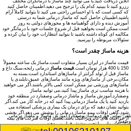
آنلاین دریافت کنید.یا می توانید چند ماساژ با درمانگران مختلف
رزرو کنید تا ببینید کدام یک را ترجیح می دهید.اطمینان حاصل کنید
که کسی است که با او احساس راحتی می کنید تا بتوانید کاملاً آرام
باشید.اطمینان حاصل کنید که ماساژ درمانی شما به درستی
آموزش دیده و دارای گواهینامه ها و مجوزهای دولتی به روز
است.ممکن است بخواهید قبل از شروع جلسات خود با درمانگر خود
مکالمه ای کوتاه داشته باشید تا بتوانید انتظارات خود را بیان کرده و
سئوالات مربوطه را بپرسید.
هزینه ماساژ چقدر است؟
قیمت ماساژ در ایران بسیار متفاوت است.ماساژ یک ساعته معمولاً
150 تا 400 هزار تومان است.
قیمت ماساژ
درمانی رایحه،سنگ داغ و
ماساژ قبل از تولد گرانتر از ماساژهای استاندارد است.بسته به
مکان،برخی از ماساژهای ویژه مانند ماساژهای عمیق،تایلندی یا
ماساژهای ورزشی نیز ممکن است کمی بالاتر باشند.اگر می خواهید
با هزینه مناسب تری ماساژ پیدا کنید،می توانید ماساژ
وصفنارد,آموزش ماساژ و ماشاژ درمانی وصفنارد در منطقه خود
بازدید کنید یا یک ماساژ درمانی پیدا کنید که در خانه کار می کند.اگر
بتوانید نشان دهید که برای درمان یک بیماری پزشکی استفاده می
شود،گاهی اوقات بیمه ماساژ درمانی را پوشش می دهد.اگر بخشی
تلفن تماس فوری
ماساژ وصفنارد,آموزش ماساژ و ماشاژ درمانی
از مراقبت های کایروپراکتیک باشد،بعضی اوقات شرکت های بیمه
وصفنارد
ماساژ درمانی را تحت پوشش قرار می دهند.