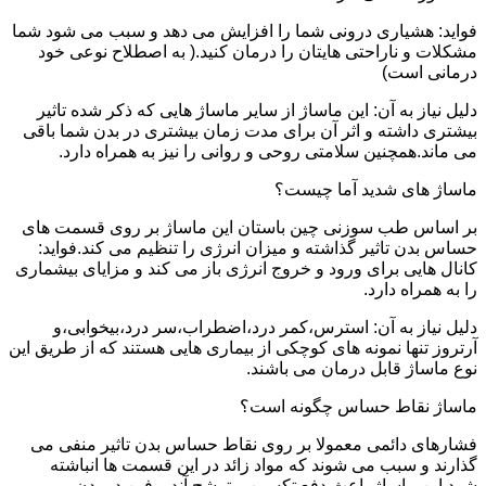
فواید: هشیاری درونی شما را افزایش می دهد و سبب می شود شما
مشکلات و ناراحتی هایتان را درمان کنید.( به اصطلاح نوعی خود
درمانی است)
دلیل نیاز به آن: این ماساژ از سایر ماساژ هایی که ذکر شده تاثیر
بیشتری داشته و اثر آن برای مدت زمان بیشتری در بدن شما باقی
می ماند.همچنین سلامتی روحی و روانی را نیز به همراه دارد.
ماساژ های شدید آما چیست؟
بر اساس طب سوزنی چین باستان این ماساژ بر روی قسمت های
حساس بدن تاثیر گذاشته و میزان انرژی را تنظیم می کند.فواید:
کانال هایی برای ورود و خروج انرژی باز می کند و مزایای بیشماری
را به همراه دارد.
دلیل نیاز به آن: استرس،کمر درد،اضطراب،سر درد،بیخوابی،و
آرتروز تنها نمونه های کوچکی از بیماری هایی هستند که از طریق این
نوع ماساژ قابل درمان می باشند.
ماساژ نقاط حساس چگونه است؟
فشارهای دائمی معمولا بر روی نقاط حساس بدن تاثیر منفی می
گذارند و سبب می شوند که مواد زائد در این قسمت ها انباشته
شود.این ماساژ باعث دفع تکسین و ترشح آندروفین در بدن می