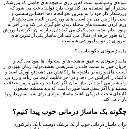
سوئدی و شیاتسو است که بر روی ماهیچه های خاصی که ورزشکار
بیشتر از آنها استفاده می کند توجه دارد.فواید: باعث می شود که
ورزشکار کار خود را به بهترین نحو انجام دهد،احساس سستی و
تنبلی را از بین می برد،آسیب های ورزشی را التیام می بخشد،از
ورم کردن قسمت های مختلف بدن جلوگیری می کند و در آخر به
بهبود اندام صدمه دیده کمک می کند.دلیل نیاز به آن: اگر شما ورزش
را به طور حرفه ای دنبال می کنید،این ماساژ یکی از تمرین های
ضروری در دوره آموزشی شماست.
ماساژ سوئدی چگونه است؟
ماساژ سوئدی به عمق ماهیچه ها و استخوان ها نفوذ می کند و
جریان خون به سمت قلب را تسریعمی بخشد.فواید: زمان بهبودی از
آسیب های وارده بر ماهیچه ها را کاهش می دهد،دفع اوریک اسید و
لاکتیک را افزایش می دهد و در آخر قابلیت ارتجاعی رباط و زرد پی
را بیشتر می کند.دلیل نیاز به آن: اگر شما دچار تنبلی مزمن عضلات
هستید و یا اگر شغل شما طوری است که باید همیشه مشغول
کارهای سخت فیزیکی باشید،ماساژ سوئدی برای شما نقش دارو را
بازی می کند.
چگونه یک ماساژ درمانی خوب پیدا کنیم؟
برای ماساژ درمانی خوب از یک پزشک،دوست یا یک دایرکتوری