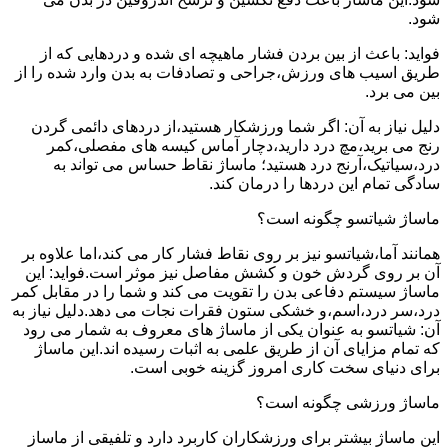
شود.
فواید: باعث از بین بردن فشار ماهیچه ای شده و دردهایی که از
طریق اسیب های ورزش،جراحی و تصادفات به بدن وارد شده را از
بین می برد.
دلیل نیاز به آن: اگر شما ورزشکار هستید،از دردهای دائمی گردن
رنج می برید،مچ درد دارید،دچار آماس کیسه های مفصلی،کمر
درد،سیاتیک،آرنج درد هستید؛ ماساژ نقاط حساس می تواند به
سادگی تمام این دردها را درمان کند.
ماساژ شیاتسو چگونه است؟
همانند آما،شیاتسو نیز بر روی نقاط فشار کار می کند،اما علاوه بر
آن بر روی گردش خون و کشش مفاصل نیز موثر است.فواید: این
ماساژ سیستم دفاعی بدن را تقویت می کند و شما را در مقابل کمر
درد،سر درد،اسم،و خشکی ستون فقرات نجات می دهد.دلیل نیاز به
آن: شیاتسو به عنوان یکی از ماساژ های معروف به شمار می رود
که تمام مزایای آن از طریق علمی به اثبات رسیده اند.این ماساژ
برای دنیای سخت کاری امروز گزینه خوبی است.
ماساژ ورزشی چگونه است؟
این ماساژ بیشتر برای ورزشکاران کاربرد دارد و تلفیقی از ماساز