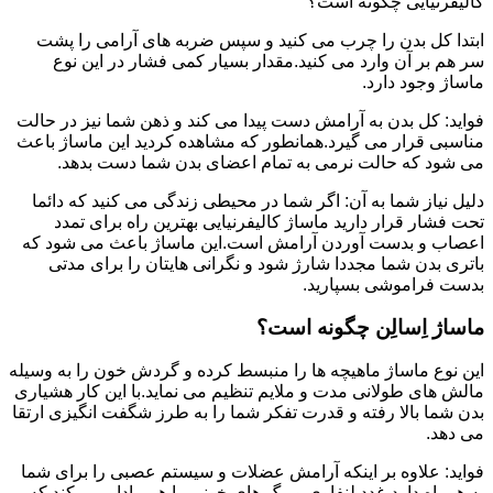
کالیفرنیایی چگونه است؟
ابتدا کل بدن را چرب می کنید و سپس ضربه های آرامی را پشت
سر هم بر آن وارد می کنید.مقدار بسیار کمی فشار در این نوع
ماساژ وجود دارد.
فواید: کل بدن به آرامش دست پیدا می کند و ذهن شما نیز در حالت
مناسبی قرار می گیرد.همانطور که مشاهده کردید این ماساژ باعث
می شود که حالت نرمی به تمام اعضای بدن شما دست بدهد.
دلیل نیاز شما به آن: اگر شما در محیطی زندگی می کنید که دائما
تحت فشار قرار دارید ماساژ کالیفرنیایی بهترین راه برای تمدد
اعصاب و بدست آوردن آرامش است.این ماساژ باعث می شود که
باتری بدن شما مجددا شارژ شود و نگرانی هایتان را برای مدتی
بدست فراموشی بسپارید.
ماساژ اِسالِن چگونه است؟
این نوع ماساژ ماهیچه ها را منبسط کرده و گردش خون را به وسیله
مالش های طولانی مدت و ملایم تنظیم می نماید.با این کار هشیاری
بدن شما بالا رفته و قدرت تفکر شما را به طرز شگفت انگیزی ارتقا
می دهد.
فواید: علاوه بر اینکه آرامش عضلات و سیستم عصبی را برای شما
به همراه دارد،غدد لنفاوی و رگ های خونی را هم وادار می کند که