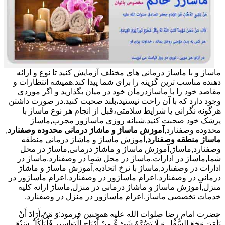
ماساژ و با ماساژ درمانی های مختلف آزمایش کنید تا نوع و ارائه
دهنده مناسب ترین گزینه را برای شما پیدا کند.همیشه انتظارات و
مقاصد خود را با ماساژدرمان خود در میان بگذارید و اگر موردی
وجود دارد که با آن راحت نیستید،بلند صحبت کنید.در صورت داشتن
هرگونه نگرانی یا شرایط سلامتی،قبل از انجام هر نوع ماساژ با
پزشک خود صحبت کنید.شبانه روزی ماساژور مجرب,ماساژ
محدوده وصفنارد,
آموزش ماساژ و ماشاژ درمانی محدوده وصفنارد
,
ماساژ منطقه وصفنارد
,آموزش ماساژ و ماشاژ درمانی منطقه
وصفنارد,ماساژ,آموزش ماساژ و ماشاژ درمانی,ماساژ در محل
شما,ماساژ در ادارات,ماساژ در محل شما در وصفنارد,ماساژ در
ادارات در وصفنارد,ماساژ با نرخ اتحادیه,آموزش ماساژ و ماشاژ
درمانی در وصفنارد,اعزام ماساژور در وصفنارد,اعزام ماساژور در
منزل,آموزش ماساژ و ماشاژ درمانی در منزل,ماساژ ارائه کلیه
خدمات تخصصی ماساژ,اعزام ماساژور در منزل در وصفنارد,
حضرت امام رضا صلوات الله علیه همچنین فرمود:وَ مَنْ أَرَادَ أَنْ
یَأْمَنَ وَجَعَ السُّفْلِ وَ لَا یَضُرَّهُ شَیْ ءٌ مِنْ أَرْیَاحِ الْبَوَاسِیرِ فَلْیَأْکُلْ سَبْعَ