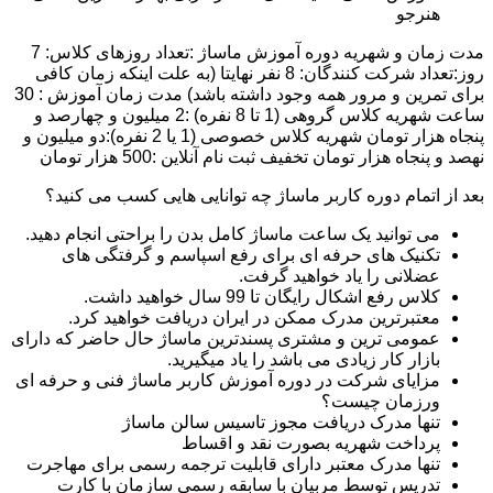
هنرجو
مدت زمان و شهریه دوره آموزش ماساژ :تعداد روزهای کلاس: 7
روز:تعداد شرکت کنندگان: 8 نفر نهایتا (به علت اینکه زمان کافی
برای تمرین و مرور همه وجود داشته باشد) مدت زمان آموزش : 30
ساعت شهریه کلاس گروهی (1 تا 8 نفره) :2 میلیون و چهارصد و
پنجاه هزار تومان شهریه کلاس خصوصی (1 یا 2 نفره):دو میلیون و
نهصد و پنجاه هزار تومان تخفیف ثبت نام آنلاین :500 هزار تومان
بعد از اتمام دوره کاربر ماساژ چه توانایی هایی کسب می کنید؟
می توانید یک ساعت ماساژ کامل بدن را براحتی انجام دهید.
تکنیک های حرفه ای برای رفع اسپاسم و گرفتگی های
عضلانی را یاد خواهید گرفت.
کلاس رفع اشکال رایگان تا 99 سال خواهید داشت.
معتبرترین مدرک ممکن در ایران دریافت خواهید کرد.
عمومی ترین و مشتری پسندترین ماساژ حال حاضر که دارای
بازار کار زیادی می باشد را یاد میگیرید.
مزایای شرکت در دوره آموزش کاربر ماساژ فنی و حرفه ای
ورزمان چیست؟
تنها مدرک دریافت مجوز تاسیس سالن ماساژ
پرداخت شهریه بصورت نقد و اقساط
تنها مدرک معتبر دارای قابلیت ترجمه رسمی برای مهاجرت
تدریس توسط مربیان با سابقه رسمی سازمان با کارت