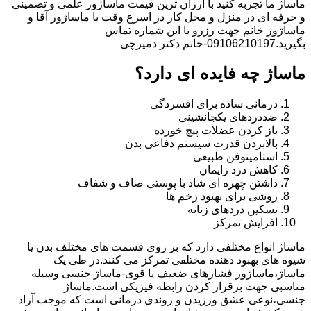
ماساژ ما تجربه کنید با ارزان ترین قیمت ماساژور علمی و تضمینی
و حرفه ای در منزل و محل کار در اسرع وقت با ماساژور آقا و
ماساژور خانم جهت رزرو با این شماره تماس
بگیرید.09106210197-خانم دکتر دمیرچی
ماساژ چه فایده ای دارد؟
درمانی ساده برای افسردگی
ضددردهای یکجانشینی
باز کردن عضلات پیچ خورده
بالابردن قدرت سیستم دفاعی بدن
استامینوفن طبیعی
کاهش درد زایمان
داشتن چهره ای شاد با پوستی صاف و شفاف
روشی برای بهبود زخم ها
تسکین دردهای زنانه
افزایش تمرکز
ماساژ انواع مختلفی دارد که بر روی قسمت های مختلف بدن یا
شیوه های بهبود دهنده مختلفی تمرکز می کنند.در طی یک
ماساژ،ماساژور فشارهای ضعیف یا قوی-ماساژ جنسی وسیله
مناسبی جهت برقرار کردن رابطه فیزیکی است.ماساژ
جنسی،نوعی عشق ورزیدن و روندی درمانی است که موجب آزاد