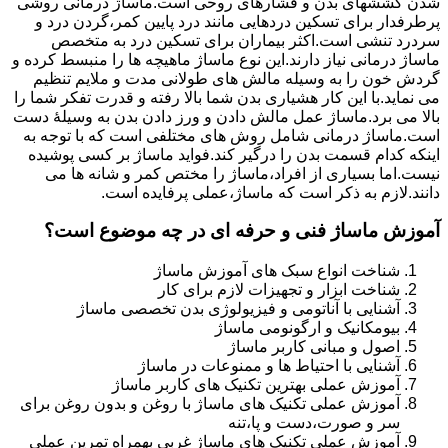
شدن کششهای بدن و فشارهای روحی است.ماساژ درمانی روشی
پرطرفدار برای تسکین دردهایی مانند درد پایین کمر،گردن درد و
سردرد تنشی است.اکثر بیماران برای تسکین درد به متخصص
ماساژ درمانی نیاز دارند.این نوع ماساژ ماهیچه ها را منبسط کرده و
گردش خون را به وسیله مالش های طولانی مدت و ملایم تنظیم
می نماید.با این کار هشیاری بدن شما بالا رفته و قدرت تفکر شما را
بالا می برد.ماساژ عمل مالش دادن و ورز دادن بدن به وسیلۀ دست
است.ماساژ درمانی شامل روش های مختلفی است که با توجه به
اینکه کدام قسمت بدن را درگیر کند.فواید ماساژ بر کسی پوشیده
نیست.اما بسیاری از افراد،ماساژ را مختص کمر و شانه ها می
دانند.لازم به ذکر است که ماساژ،عملی پرفایده است.
آموزش ماساژ فنی و حرفه ای در چه موضوع است؟
شناخت انواع سبک های آموزش ماساژ
شناخت ابزار و تجهیزات لازم برای کار
آشنایی با آناتومی و فیزیولوژی بدن تخصصی ماساژ
بیومکانیک و ارگونومی ماساژ
اصول و مبانی کاربر ماساژ
آشنایی با احتیاط ها و ممنوعات در ماساژ
آموزش عملی بهترین تکنیک های کاربر ماساژ
آموزش عملی تکنیک های ماساژ با روغن و بدون روغن برای
سر و صورت،دست و پا،تنه
آموزش عملی تکنیک های ماساژ غربی بهمراه تمرین عملی